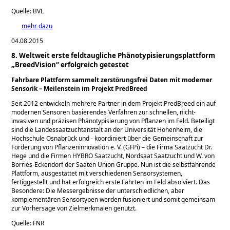
Quelle: BVL
mehr dazu
04.08.2015
8. Weltweit erste feldtaugliche Phänotypisierungsplattform
„BreedVision“ erfolgreich getestet
Fahrbare Plattform sammelt zerstörungsfrei Daten mit moderner
Sensorik – Meilenstein im Projekt PredBreed
Seit 2012 entwickeln mehrere Partner in dem Projekt PredBreed ein auf
modernen Sensoren basierendes Verfahren zur schnellen, nicht-
invasiven und präzisen Phänotypisierung von Pflanzen im Feld. Beteiligt
sind die Landessaatzuchtanstalt an der Universität Hohenheim, die
Hochschule Osnabrück und - koordiniert über die Gemeinschaft zur
Förderung von Pflanzeninnovation e. V. (GFPi) – die Firma Saatzucht Dr.
Hege und die Firmen HYBRO Saatzucht, Nordsaat Saatzucht und W. von
Borries-Eckendorf der Saaten Union Gruppe. Nun ist die selbstfahrende
Plattform, ausgestattet mit verschiedenen Sensorsystemen,
fertiggestellt und hat erfolgreich erste Fahrten im Feld absolviert. Das
Besondere: Die Messergebnisse der unterschiedlichen, aber
komplementären Sensortypen werden fusioniert und somit gemeinsam
zur Vorhersage von Zielmerkmalen genutzt.
Quelle: FNR