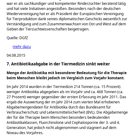
war er als sachkundiger und kompetenter Rinderzüchter beratend tätig
und hat viele Initiativen angestoßen. Besonders nach der deutschen
Wiedervereinigung hat er als Präsident der Europäischen Vereinigung
für Tierproduktion dank seines diplomatischen Geschicks wesentlich zur
Verständigung und zum Zusammenwachsen von Ost und West auf dem
Gebiet der Tierzuchtwissenschaften beigetragen.
Quelle: DGfZ
mehr dazu
04.08.2015
7. Antibiotikaabgabe in der Tiermedizin sinkt weiter
Menge der Antibiotika mit besonderer Bedeutung für die Therapie
beim Menschen bleibt jedoch im Vergleich zum Vorjahr konstant.
Im Jahr 2014 wurden in der Tiermedizin 214 Tonnen (ca. 15 Prozent)
weniger Antibiotika abgegeben als im Vorjahr und ca. 468 Tonnen (ca.
27 Prozent) weniger gegenüber der ersten Erfassung im Jahr 2011. Das
ergab die Auswertung der im Jahr 2014 zum vierten Mal erhobenen
Abgabemengendaten für Antibiotika durch das Bundesamt für
Verbraucherschutz und Lebensmittelsicherheit (BVL). Die Abgabemenge
der für die Therapie beim Menschen besonders bedeutenden
Antibiotikaklassen, Fluorchinolone und Cephalosporine der 3. und 4.
Generation, hat jedoch nicht abgenommen und stagniert auf dem
Niveau des Vorjahres.