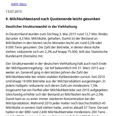
mehr dazu
13.07.2015
9. Milchkuhbestand nach Quotenende leicht gesunken
Deutlicher Strukturwandel in der Viehhaltung
In Deutschland wurden zum Stichtag 3. Mai 2015 rund 12,7 Mio. Rinder,
darunter 4,3 Mio. Milchkühe, gehalten. Damit ist der Bestand an
Milchkühen in den letzten sechs Monaten leicht um rund 0,2% oder
9.000 Tiere gesunken. Die Zahl der Betriebe, in denen diese Kühe
stehen, reduzierte sich um 2,2% auf knapp 75.000, teilt das Statistische
Bundesamt (Destatis) mit.
Der Strukturwandel in der deutschen Viehhaltung hält auch nach Ende
der Milchquotenregelung - sie lief bekanntlich mit 31. März 2015 aus -
weiter an. Generell ging in den letzten Jahren die Zahl der
Milchkuhbetriebe bei relativ stabilen Kuhbeständen zurück. Seit 2010
sind knapp 19.000 Betriebe aus der Milchproduktion ausgestiegen. In
jedem Halbjahr reduzierte sich deren Zahl um mindestens 1,5%.
Insgesamt hat ein Fünftel aller Milchkuhbetriebe seit 2010 aufgegeben.
Gleichzeitig erhöhte sich der Bestand an Milchkühen leicht um 2,5%.
Damit kam es zu einer immer stärkeren Konzentration bei der
Milchproduktion. Während 2010 jeder Halter noch durchschnittlich 45
Milchkühe in seinem Stall stehen hatte, sind es aktuell 57 Tiere. Derzeit
halten in der BRD rund 2.600 Milchkuhbetriebe mindestens 200 Tiere -