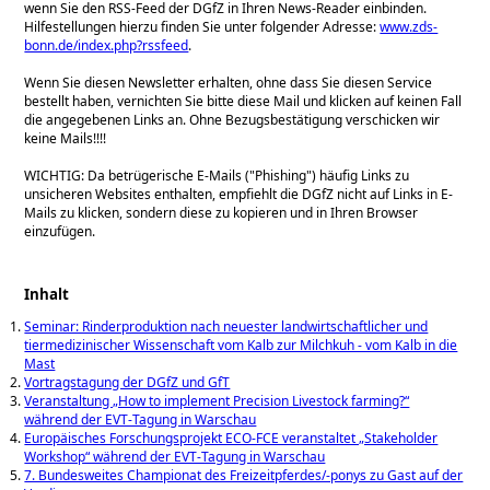
wenn Sie den RSS-Feed der DGfZ in Ihren News-Reader einbinden.
Hilfestellungen hierzu finden Sie unter folgender Adresse:
www.zds-
bonn.de/index.php?rssfeed
.
Wenn Sie diesen Newsletter erhalten, ohne dass Sie diesen Service
bestellt haben, vernichten Sie bitte diese Mail und klicken auf keinen Fall
die angegebenen Links an. Ohne Bezugsbestätigung verschicken wir
keine Mails!!!!
WICHTIG: Da betrügerische E-Mails (
Phishing
) häufig Links zu
unsicheren Websites enthalten, empfiehlt die DGfZ nicht auf Links in E-
Mails zu klicken, sondern diese zu kopieren und in Ihren Browser
einzufügen.
Inhalt
Seminar: Rinderproduktion nach neuester landwirtschaftlicher und
tiermedizinischer Wissenschaft vom Kalb zur Milchkuh - vom Kalb in die
Mast
Vortragstagung der DGfZ und GfT
Veranstaltung „How to implement Precision Livestock farming?“
während der EVT-Tagung in Warschau
Europäisches Forschungsprojekt ECO-FCE veranstaltet „Stakeholder
Workshop“ während der EVT-Tagung in Warschau
7. Bundesweites Championat des Freizeitpferdes/-ponys zu Gast auf der