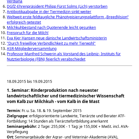
Verdiana
DGfZ-Ehrenpräsident Philipp Fürst Solms (Lich) verstorben
Antibiotikaabgabe in der Tiermedizin sinkt weiter
Weltweit erste feldtaugliche Phänotypisierungsplattform „BreedVision“
erfolgreich getestet
Milchkuhbestand nach Quotenende leicht gesunken
Freispruch für die Milch!
Eva Kjer Hansen neue dänische Landwirtschaftsministerin
"Durch freiwillige Verbindlichkeit zu mehr Tierwohl"
ASR-Mitgliederversammlung
Professor Manfred Schwerin als Vorstand des Leibniz- Instituts für
Nutztierbiologie (FBN) feierlich verabschiedet
18.09.2015 bis 19.09.2015
1. Seminar: Rinderproduktion nach neuester
landwirtschaftlicher und tiermedizinischer Wissenschaft
vom Kalb zur Milchkuh - vom Kalb in die Mast
Termin:
Fr. u. Sa. 18. & 19. September 2015
Zielgruppe:
erfolgsorientierte Landwirte, Tierärzte und Berater ATF-
Fortbildung: 14 Stunden als Tierärztefortbildung anerkannt
Seminargebühr:
2 Tage: 255,00€ - 1 Tag: je 155,00€ + MwSt. incl. AVA-
Verpflegung
Ort:
Seminargebäude der Agrar- und Veterinär-Akademie (AVA),