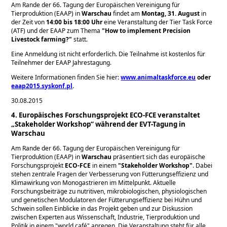
Am Rande der 66. Tagung der Europäischen Vereinigung für
Tierproduktion (EAAP) in
Warschau
findet am
Montag, 31. August
in
der Zeit von
14:00 bis 18:00 Uhr
eine Veranstaltung der Tier Task Force
(ATF) und der EAAP zum Thema
How to implement Precision
Livestock farming?
statt.
Eine Anmeldung ist nicht erforderlich. Die Teilnahme ist kostenlos für
Teilnehmer der EAAP Jahrestagung.
Weitere Informationen finden Sie hier:
www.animaltaskforce.eu
oder
eaap2015.syskonf.pl
.
30.08.2015
4. Europäisches Forschungsprojekt ECO-FCE veranstaltet
„Stakeholder Workshop“ während der EVT-Tagung in
Warschau
Am Rande der 66. Tagung der Europäischen Vereinigung für
Tierproduktion (EAAP) in
Warschau
präsentiert sich das europäische
Forschungsprojekt
ECO-FCE
in einem
Stakeholder Workshop
. Dabei
stehen zentrale Fragen der Verbesserung von Fütterungseffizienz und
Klimawirkung von Monogastrieren im Mittelpunkt. Aktuelle
Forschungsbeiträge zu nutritiven, mikrobiologischen, physiologischen
und genetischen Modulatoren der Fütterungseffizienz bei Hühn und
Schwein sollen Einblicke in das Projekt geben und zur Diskussion
zwischen Experten aus Wissenschaft, Industrie, Tierproduktion und
Politik in einem
world café
anregen. Die Veranstaltung steht für alle