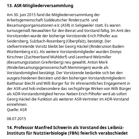
13. ASR-Mitgliederversammlung
Am 30. Juni 2015 fand die Mitgliederversammlung der
Arbeitsgemeinschaft Süddeutscher Rinderzucht- und
Besamungsorganisationen e.V. (ASR) in Seligweiler statt. Es waren
turnusgemäß Neuwahlen für den Beirat und Vorstand fällig. Im Amt des
Vorsitzenden wurde der bisherige Vorsitzende Erich Pilhofer aus
Seidersberg, Sulzbach-Rosenberg (Oberpfalz), bestätigt. Der
stellvertretende Vorsitz bleibt bei Georg Häckel (Rinderunion Baden-
Württemberg e.V.). Als weitere Vorstandsmitglieder wurden Dionys
Kirschner (Zuchtverband Mühldorf) und Leonhard Welzmiller
(Besamungsstation Greifenberg) neu gewählt. Anton Merk
(Rinderbesamungsgenossenschaft Memmingen) wurde als
Vorstandsmitglied bestätigt. Der Vorsitzende bedankte sich bei den
ausgeschiedenen Beiräten und den bisherigen Vorstandsmitgliedern
Balthasar Biechl und Willi Bürger für ihr ehrenamtliches Engagement in
der ASR und hob insbesondere das sechsjährige Wirken von Willi Bürger
als ADR-Vorstandsmitglied hervor. Neben Erich Pilhofer wird ab sofort
Georg Häckel die Funktion als weiterer ASR-Vertreter im ADR-Vorstand
einnehmen.
Quelle: ASR
08.07.2015
14. Professor Manfred Schwerin als Vorstand des Leibniz-
Instituts für Nutztierbiologie (FBN) feierlich verabschiedet