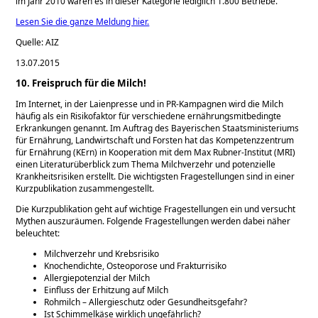
im Jahr 2010 waren es in dieser Kategorie lediglich 1.800 Betriebe.
Lesen Sie die ganze Meldung hier.
Quelle: AIZ
13.07.2015
10. Freispruch für die Milch!
Im Internet, in der Laienpresse und in PR-Kampagnen wird die Milch
häufig als ein Risikofaktor für verschiedene ernährungsmitbedingte
Erkrankungen genannt. Im Auftrag des Bayerischen Staatsministeriums
für Ernährung, Landwirtschaft und Forsten hat das Kompetenzzentrum
für Ernährung (KErn) in Kooperation mit dem Max Rubner-Institut (MRI)
einen Literaturüberblick zum Thema Milchverzehr und potenzielle
Krankheitsrisiken erstellt. Die wichtigsten Fragestellungen sind in einer
Kurzpublikation zusammengestellt.
Die Kurzpublikation geht auf wichtige Fragestellungen ein und versucht
Mythen auszuräumen. Folgende Fragestellungen werden dabei näher
beleuchtet:
Milchverzehr und Krebsrisiko
Knochendichte, Osteoporose und Frakturrisiko
Allergiepotenzial der Milch
Einfluss der Erhitzung auf Milch
Rohmilch – Allergieschutz oder Gesundheitsgefahr?
Ist Schimmelkäse wirklich ungefährlich?