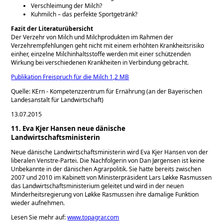
Verschleimung der Milch?
Kuhmilch – das perfekte Sportgetränk?
Fazit der Literaturübersicht
Der Verzehr von Milch und Milchprodukten im Rahmen der
Verzehrempfehlungen geht nicht mit einem erhöhten Krankheitsrisiko
einher, einzelne Milchinhaltsstoffe werden mit einer schützenden
Wirkung bei verschiedenen Krankheiten in Verbindung gebracht.
Publikation Freispruch für die Milch 1,2 MB
Quelle: KErn - Kompetenzzentrum für Ernährung (an der Bayerischen
Landesanstalt für Landwirtschaft)
13.07.2015
11. Eva Kjer Hansen neue dänische
Landwirtschaftsministerin
Neue dänische Landwirtschaftsministerin wird Eva Kjer Hansen von der
liberalen Venstre-Partei. Die Nachfolgerin von Dan Jørgensen ist keine
Unbekannte in der dänischen Agrarpolitik. Sie hatte bereits zwischen
2007 und 2010 im Kabinett von Ministerpräsident Lars Løkke Rasmussen
das Landwirtschaftsministerium geleitet und wird in der neuen
Minderheitsregierung von Løkke Rasmussen ihre damalige Funktion
wieder aufnehmen.
Lesen Sie mehr auf:
www.topagrar.com