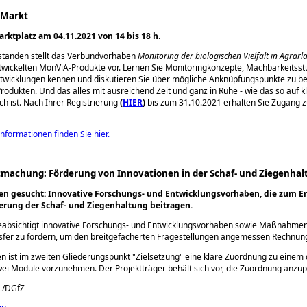
-Markt
arktplatz am 04.11.2021 von 14 bis 18 h
.
ständen stellt das Verbundvorhaben
Monitoring der biologischen Vielfalt in Agrar
twickelten MonViA-Produkte vor. Lernen Sie Monitoringkonzepte, Machbarkeitsst
wicklungen kennen und diskutieren Sie über mögliche Anknüpfungspunkte zu b
rodukten. Und das alles mit ausreichend Zeit und ganz in Ruhe - wie das so auf k
ch ist. Nach Ihrer Registrierung
(
HIER
)
bis zum 31.10.2021 erhalten Sie Zugang 
nformationen finden Sie hier.
tmachung: Förderung von Innovationen in der Schaf- und Ziegenhal
en gesucht: Innovative Forschungs- und Entwicklungsvorhaben, die zum E
erung der Schaf- und Ziegenhaltung beitragen.
absichtigt innovative Forschungs- und Entwicklungsvorhaben sowie Maßnahme
sfer zu fördern, um den breitgefächerten Fragestellungen angemessen Rechnung
en ist im zweiten Gliederungspunkt
Zielsetzung
eine klare Zuordnung zu einem 
ei Module vorzunehmen. Der Projektträger behält sich vor, die Zuordnung anzu
L/DGfZ