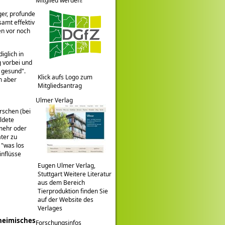
Mitglied werden!
ger, profunde
amt effektiv
en vor noch
iglich in
g vorbei und
e gesund
.
Klick aufs Logo zum
ch aber
Mitgliedsantrag
Ulmer Verlag
rschen (bei
ildete
 mehr oder
ter zu
,
was los
inflüsse
Eugen Ulmer Verlag,
Stuttgart Weitere Literatur
aus dem Bereich
Tierproduktion finden Sie
auf der Website des
Verlages
 heimisches
Forschungsinfos