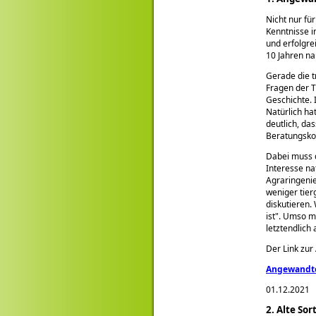
Nicht nur fü
Kenntnisse i
und erfolgre
10 Jahren n
Gerade die tr
Fragen der T
Geschichte. 
Natürlich ha
deutlich, da
Beratungsko
Dabei muss 
Interesse na
Agraringenie
weniger tier
diskutieren.
ist
. Umso me
letztendlich
Der Link zu
Angewandte
01.12.2021
2. Alte So