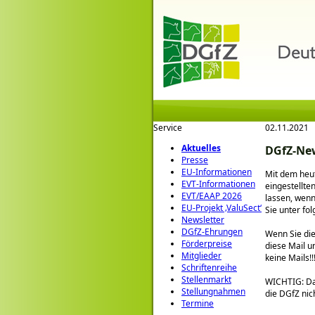
Service
02.11.2021
Aktuelles
DGfZ-New
Presse
EU-Informationen
Mit dem heut
EVT-Informationen
eingestellte
EVT/EAAP 2026
lassen, wenn
EU-Projekt ‚ValuSect‘
Sie unter fo
Newsletter
DGfZ-Ehrungen
Wenn Sie die
Förderpreise
diese Mail u
Mitglieder
keine Mails!!!
Schriftenreihe
Stellenmarkt
WICHTIG: Da 
Stellungnahmen
die DGfZ nic
Termine