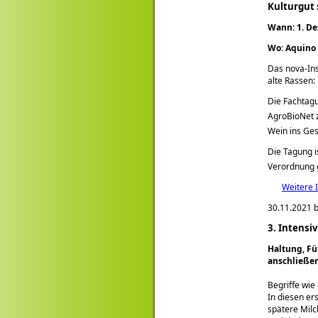
Kulturgut
Wann: 1. De
Wo: Aquino 
Das nova-Ins
alte Rassen:
Die Fachtagu
AgroBioNet z
Wein ins Ge
Die Tagung i
Verordnung 
Weitere I
30.11.2021 b
3. Intensi
Haltung, Fü
anschließen
Begriffe wi
In diesen er
spätere Mil