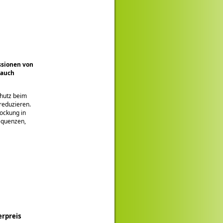
ssionen von
 auch
chutz beim
reduzieren.
tockung in
sequenzen,
erpreis