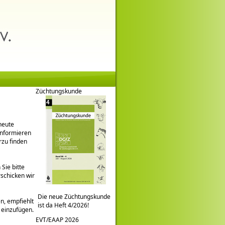
Züchtungskunde
heute
informieren
rzu finden
Sie bitte
rschicken wir
Die neue Züchtungskunde
en, empfiehlt
ist da Heft 4/2026!
r einzufügen.
EVT/EAAP 2026