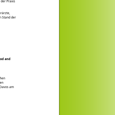
 der Praxis
rärzte,
n Stand der
ood and
chen
gen
 Davos am