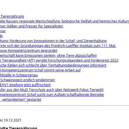
Tierernährung
 alte Rassen: regionale Wertschöpfung, biologische Vielfalt und heimisches Kultur
nar: Kälber und Fresser für Spezialisten
inar
kt
ung: Förderung von Innovationen in der Schaf- und Ziegenhaltung
hrte sich der Gründungstag des Friedrich-Loeffler-Instituts zum 111. Mal.
rkose-Kompetenzzentrum gegründet
wirtschaft kann Emissionen senken, ohne Tiere abzuschaffen
 Tiergesundheit (AfT) vergibt Forschungsstipendien und Förderpreis 2022
sche fühlen sich schlecht über Tierhaltungsbedingungen informiert
l-Kompetenzzentrum Schaf nimmt seine Arbeit auf
hlställe in Schwarzenau
e Schweinepest endlich eindämmen
EHV1-Impfung jetzt auffrischen!
sfer aus den MuD Tierschutz auch über Netzwerk Fokus Tierwohl
mpetenzzentrum Schaf sucht zum Auftakt schafhaltende Betriebe
 „wirlandwirten“ gestartet
is 10.12.2021
ndte Tierernährung