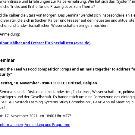
Erkenntnisse und Erfahrungen zur Kälberernährung. Wie hat sich das
System
in
elche Tricks und Kniffe für die Praxis gibt es zum Thema?
nd die Kälber die Stars von Morgen! Das Seminar wendet sich insbesondere an Tie
d Berater, die sich in Sachen Kälber und Fresser auf den neuesten und aktuellste
schen und landwirtschaftlichen Wissenschaften bringen möchten.
r Anmeldung:
inar: Kälber und Fresser für Spezialisten (ava1.de)
-Seminar
nd the Feed vs Food competition: crops and animals together to address f
curity
rstag, 18. November - 9:00-13:00 CET Brüssel, Belgien
-Seminars ist die Diskussion mit Landwirten, Industrien, Wissenschaftlern, politis
strägern und der Gesellschaft. Es handelt sich um eine Fortsetzung des eintägi
s
ATF & Livestock Farming Systems Study Commission
, EAAP Annual Meeting in
021.
is 17. November 2021 um 18:00 Uhr MEZ!
Informationen, Anmeldung und Programm