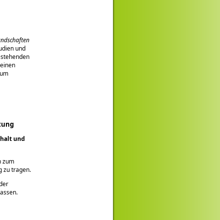
landschaften
udien und
estehenden
leinen
zum
tung
rhalt und
n zum
 zu tragen.
der
passen.