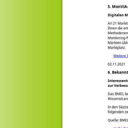
5. MonViA
Digitalen M
An 21 Markt
Ihnen die en
Methodenent
Monitoring-P
Märkten übli
Marktplatz.
Weitere I
02.11.2021
6. Bekann
Interessent
zur Verbess
Das BMEL be
Wissenstran
In den Skizz
folgenden zw
Quelle: BME