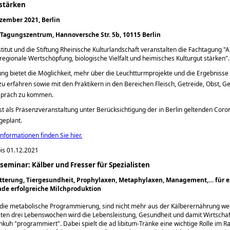
 stärken
zember 2021, Berlin
Tagungszentrum, Hannoversche Str. 5b, 10115 Berlin
titut und die Stiftung Rheinische Kulturlandschaft veranstalten die Fachtagung
A
 regionale Wertschöpfung, biologische Vielfalt und heimisches Kulturgut stärken
.
ng bietet die Möglichkeit, mehr über die Leuchtturmprojekte und die Ergebnisse
u erfahren sowie mit den Praktikern in den Bereichen Fleisch, Getreide, Obst, G
spräch zu kommen.
st als Präsenzveranstaltung unter Berücksichtigung der in Berlin geltenden Coro
geplant.
nformationen finden Sie hier.
is 01.12.2021
vseminar: Kälber und Fresser für Spezialisten
tterung, Tiergesundheit, Prophylaxen, Metaphylaxen, Management,… für e
de erfolgreiche Milchproduktion
e die metabolische Programmierung, sind nicht mehr aus der Kälberernährung w
sten drei Lebenswochen wird die Lebensleistung, Gesundheit und damit Wirtschaft
chkuh
programmiert
. Dabei spielt die ad libitum-Tränke eine wichtige Rolle im 