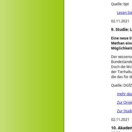
Quelle: bpt
Lesen Si
02.11.2021
9. Studie:
Eine neue S
Methan eine
Möglichkeit
Der wissensc
Bundeslandwi
Doch die McK
der Tierhalt
die das für d
Quelle: DGf
mehr da
Zur Orig
Zur Stud
02.11.2021
10. Akadem