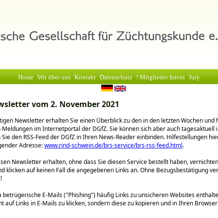
Home
Wir über uns
Kontakt
Datenschutz
! Mitglieder Intern
Jury
sletter vom 2. November 2021
igen Newsletter erhalten Sie einen Überblick zu den in den letzten Wochen und 
n Meldungen im Internetportal der DGfZ. Sie können sich aber auch tagesaktuell 
 Sie den RSS-Feed der DGfZ in Ihren News-Reader einbinden. Hilfestellungen hie
lgender Adresse:
www.rind-schwein.de/brs-service/brs-rss-feed.html
.
sen Newsletter erhalten, ohne dass Sie diesen Service bestellt haben, vernichten 
nd klicken auf keinen Fall die angegebenen Links an. Ohne Bezugsbestätigung ve
!
betrügerische E-Mails (
Phishing
) häufig Links zu unsicheren Websites enthalt
ht auf Links in E-Mails zu klicken, sondern diese zu kopieren und in Ihren Browse