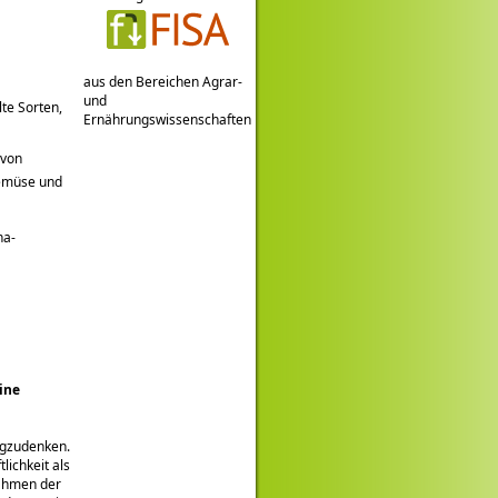
aus den Bereichen Agrar-
und
lte Sorten,
Ernährungswissenschaften
 von
emüse und
na-
ine
egzudenken.
lichkeit als
Rahmen der