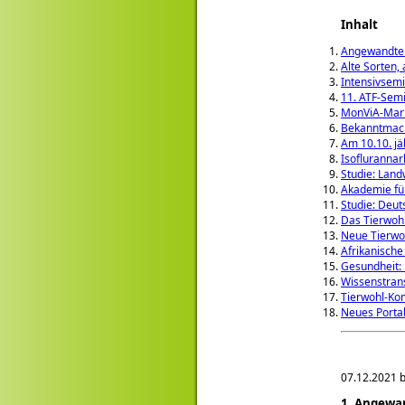
Inhalt
Angewandte 
Alte Sorten,
Intensivsemi
11. ATF-Sem
MonViA-Mar
Bekanntmach
Am 10.10. jä
Isofluranna
Studie: Land
Akademie für
Studie: Deut
Das Tierwoh
Neue Tierwo
Afrikanisch
Gesundheit: 
Wissenstran
Tierwohl-Ko
Neues Portal
07.12.2021 b
1. Angewa