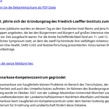
zu
den Sie die Bekanntmachung als PDF-Datei
0. jährte sich der Gründungstag des Friedrich-Loeffler-Instituts zum
ieses Jubiläums wurden an diesem Tag an den Standorten Insel Riems und Jena F
ppen angeboten, die bei den Bürgerinnen und Bürgern auf großes Interesse sti
rzer Zeit ausgebucht waren. Für die breite Fachöffentlichkeit fand am 11. und 12.
liches Symposium statt, an dem die zwölf Fachinstitute ihre vielfältigen Arbeits
en One Health, SARS-CoV2 und Nutztierforschung präsentierten. Hinzu kamen t
stbeiträge.
e die ganze Meldung hier.
rannarkose-Kompetenzzentrum gegründet
lurannarkose von Saugferkeln können Probleme im Bereich des Tierschutzes, der
herheit und auch des Umweltschutzes auftreten. Im Rahmen des Bundesprogr
tung wurde im Oktober 2021 von der Ludwigs-Maximilian-Universität München so
undheitsdiensten der Landwirtschaftskammern Nordrhein-Westfalen und Nieder
annarkose beim Saugferkel ein Kompetenzzentrum unter dem Namen IsoKomp ge
erium für Ernährung und Landwirtschaft fördert diese Initiative.