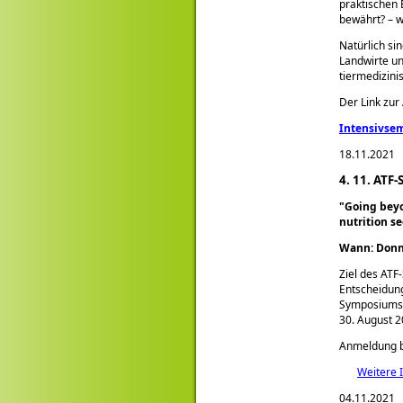
praktischen 
bewährt? – w
Natürlich si
Landwirte un
tiermedizini
Der Link zu
Intensivsem
18.11.2021
4. 11. ATF
Going beyo
nutrition se
Wann: Donne
Ziel des ATF
Entscheidung
Symposium
30. August 2
Anmeldung b
Weitere 
04.11.2021