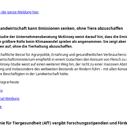
e die ganze Meldung hier.
 Landwirtschaft kann Emissionen senken, ohne Tiere abzuschaffen
tudie der Unternehmensberatung McKinsey weist darauf hin, dass die Emi
 größere Rolle beim Klimawandel spielen als angenommen. Sie zeigt aber
en auf, ohne die Tierhaltung abzuschaffen.
haftliche Beirat für Agrarpolitik, Ernährung und gesundheitlichen Verbrauchers
rtschaftsministerium empfiehlt in einem Gutachten den Konsum von Fleisch zu 
insey-Studie weist auf einen weiteren Weg hin, der nicht zu einer massiven Abs
ung und insbesondere des weltweiten Bestands an Rindern führt – mit allen Kon
ie Beschäftigten in der Landwirtschaft hätte.
Z/agrarheute
zu
inal-Meldung
ie
ie für Tiergesundheit (AfT) vergibt Forschungsstipendien und Förd