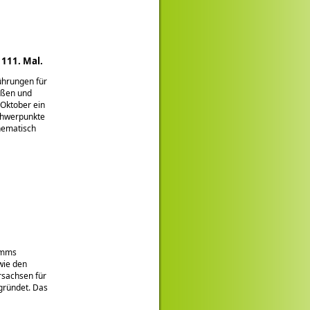
 111. Mal.
ührungen für
eßen und
 Oktober ein
schwerpunkte
hematisch
amms
wie den
sachsen für
gründet. Das