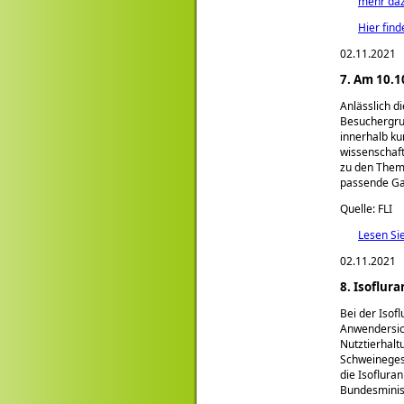
mehr da
Hier fin
02.11.2021
7. Am 10.1
Anlässlich d
Besuchergru
innerhalb ku
wissenschaft
zu den Them
passende Ga
Quelle: FLI
Lesen Si
02.11.2021
8. Isoflu
Bei der Isof
Anwendersic
Nutztierhal
Schweineges
die Isoflur
Bundesminist