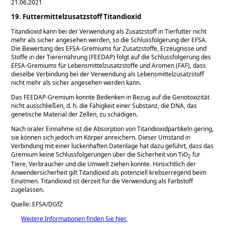
21.06.2021
19. Futtermittelzusatzstoff Titandioxid
Titandioxid kann bei der Verwendung als Zusatzstoff in Tierfutter nicht
mehr als sicher angesehen werden, so die Schlussfolgerung der EFSA.
Die Bewertung des EFSA-Gremiums für Zusatzstoffe, Erzeugnisse und
Stoffe in der Tierernährung (FEEDAP) folgt auf die Schlussfolgerung des
EFSA-Gremiums für Lebensmittelzusatzstoffe und Aromen (FAF), dass
dieselbe Verbindung bei der Verwendung als Lebensmittelzusatzstoff
nicht mehr als sicher angesehen werden kann.
Das FEEDAP-Gremium konnte Bedenken in Bezug auf die Genotoxizität
nicht ausschließen, d. h. die Fähigkeit einer Substanz, die DNA, das
genetische Material der Zellen, zu schädigen.
Nach oraler Einnahme ist die Absorption von Titandioxidpartikeln gering,
sie können sich jedoch im Körper anreichern. Dieser Umstand in
Verbindung mit einer lückenhaften Datenlage hat dazu geführt, dass das
Gremium keine Schlussfolgerungen über die Sicherheit von TiO
für
2
Tiere, Verbraucher und die Umwelt ziehen konnte. Hinsichtlich der
Anwendersicherheit gilt Titandioxid als potenziell krebserregend beim
Einatmen. Titandioxid ist derzeit für die Verwendung als Farbstoff
zugelassen.
Quelle: EFSA/DGfZ
Weitere Informationen finden Sie hier.