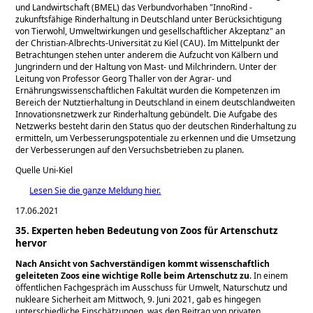
und Landwirtschaft (BMEL) das Verbundvorhaben
InnoRind -
zukunftsfähige Rinderhaltung in Deutschland unter Berücksichtigung
von Tierwohl, Umweltwirkungen und gesellschaftlicher Akzeptanz
an
der Christian-Albrechts-Universität zu Kiel (CAU). Im Mittelpunkt der
Betrachtungen stehen unter anderem die Aufzucht von Kälbern und
Jungrindern und der Haltung von Mast- und Milchrindern. Unter der
Leitung von Professor Georg Thaller von der Agrar- und
Ernährungswissenschaftlichen Fakultät wurden die Kompetenzen im
Bereich der Nutztierhaltung in Deutschland in einem deutschlandweiten
Innovationsnetzwerk zur Rinderhaltung gebündelt. Die Aufgabe des
Netzwerks besteht darin den Status quo der deutschen Rinderhaltung zu
ermitteln, um Verbesserungspotentiale zu erkennen und die Umsetzung
der Verbesserungen auf den Versuchsbetrieben zu planen.
Quelle Uni-Kiel
Lesen Sie die ganze Meldung hier.
17.06.2021
35. Experten heben Bedeutung von Zoos für Artenschutz
hervor
Nach Ansicht von Sachverständigen kommt wissenschaftlich
geleiteten Zoos eine wichtige Rolle beim Artenschutz zu
. In einem
öffentlichen Fachgespräch im Ausschuss für Umwelt, Naturschutz und
nukleare Sicherheit am Mittwoch, 9. Juni 2021, gab es hingegen
unterschiedliche Einschätzungen, was den Beitrag von privaten