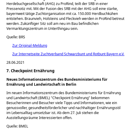
Herdebuchgesellschaft (AHG) zu ProRind, teilt der SRB in einer
Pressenotiz mit. Mit der Fusion des SRB mit der AHG soll eine starke,
bayernweit tätige Zuchtorganisation mit ca. 150.000 Herdbuchkühen
entstehen. Braunvieh, Holsteins und Fleckvieh werden in ProRind betreut
werden. Zukünftiger Sitz soll am neu im Bau befindlichen
Vermarktungszentrum in Unterthingau sein.
Quelle: BRS
Zur Original-Meldung
Zur Internetseite Zuchtverband Schwarzbunt und Rotbunt Bayern e.V.
28.06.2021
7. Checkpoint Ernährung
Neues Informationszentrum des Bundesministeriums für
Ernährung und Landwirtschaft in Berlin
Im neuen Informationszentrum des Bundeministeriums für Ernährung
und Landwirtschaft (BMEL)
Checkpoint Ernährung
bekommen
Besucherinnen und Besucher viele Tipps und Informationen, wie ein
genussvoller, gesundheitsförderlicher und nachhaltiger Ernährungsstil
im Lebensalltag umsetzbar ist. Ab dem 27. Juli stehen die
Ausstellungsräume Interessierten offen.
Quelle: BMEL