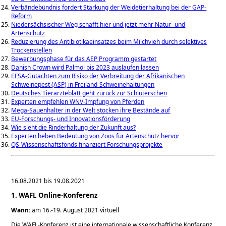
Verbändebündnis fordert Stärkung der Weidetierhaltung bei der GAP-
Reform
Niedersächsischer Weg schafft hier und jetzt mehr Natur- und
Artenschutz
Reduzierung des Antibiotikaeinsatzes beim Milchvieh durch selektives
Trockenstellen
Bewerbungsphase für das AEP Programm gestartet
Danish Crown wird Palmöl bis 2023 auslaufen lassen
EFSA-Gutachten zum Risiko der Verbreitung der Afrikanischen
Schweinepest (ASP) in Freiland-Schweinehaltungen
Deutsches Tierärzteblatt geht zurück zur Schlüterschen
Experten empfehlen WNV-Impfung von Pferden
Mega-Sauenhalter in der Welt stocken ihre Bestände auf
EU-Forschungs- und Innovationsförderung
Wie sieht die Rinderhaltung der Zukunft aus?
Experten heben Bedeutung von Zoos für Artenschutz hervor
QS-Wissenschaftsfonds finanziert Forschungsprojekte
16.08.2021 bis 19.08.2021
1. WAFL Online-Konferenz
Wann:
am 16.-19. August 2021 virtuell
Die WAFL-Konferenz ist eine internationale wissenschaftliche Konferenz