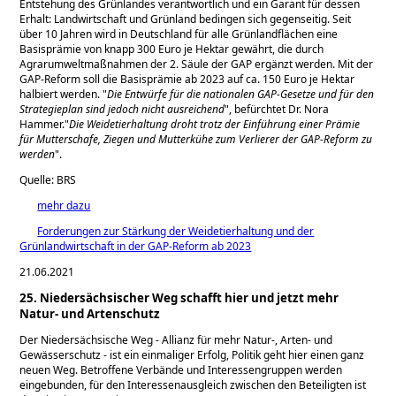
Entstehung des Grünlandes verantwortlich und ein Garant für dessen
Erhalt: Landwirtschaft und Grünland bedingen sich gegenseitig. Seit
über 10 Jahren wird in Deutschland für alle Grünlandflächen eine
Basisprämie von knapp 300 Euro je Hektar gewährt, die durch
Agrarumweltmaßnahmen der 2. Säule der GAP ergänzt werden. Mit der
GAP-Reform soll die Basisprämie ab 2023 auf ca. 150 Euro je Hektar
halbiert werden.
Die Entwürfe für die nationalen GAP-Gesetze und für den
Strategieplan sind jedoch nicht ausreichend
, befürchtet Dr. Nora
Hammer.
Die Weidetierhaltung droht trotz der Einführung einer Prämie
für Mutterschafe, Ziegen und Mutterkühe zum Verlierer der GAP-Reform zu
werden
.
Quelle: BRS
mehr dazu
Forderungen zur Stärkung der Weidetierhaltung und der
Grünlandwirtschaft in der GAP-Reform ab 2023
21.06.2021
25. Niedersächsischer Weg schafft hier und jetzt mehr
Natur- und Artenschutz
Der Niedersächsische Weg - Allianz für mehr Natur-, Arten- und
Gewässerschutz - ist ein einmaliger Erfolg, Politik geht hier einen ganz
neuen Weg. Betroffene Verbände und Interessengruppen werden
eingebunden, für den Interessenausgleich zwischen den Beteiligten ist