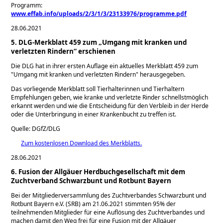
Programm:
www.effab.info/uploads/2/3/1/3/23133976/programme.pdf
28.06.2021
5. DLG-Merkblatt 459 zum „Umgang mit kranken und
verletzten Rindern“ erschienen
Die DLG hat in ihrer ersten Auflage ein aktuelles Merkblatt 459 zum
Umgang mit kranken und verletzten Rindern
herausgegeben.
Das vorliegende Merkblatt soll Tierhalterinnen und Tierhaltern
Empfehlungen geben, wie kranke und verletzte Rinder schnellstmöglich
erkannt werden und wie die Entscheidung für den Verbleib in der Herde
oder die Unterbringung in einer Krankenbucht zu treffen ist.
Quelle: DGfZ/DLG
Zum kostenlosen Download des Merkblatts.
28.06.2021
6. Fusion der Allgäuer Herdbuchgesellschaft mit dem
Zuchtverband Schwarzbunt und Rotbunt Bayern
Bei der Mitgliederversammlung des Zuchtverbandes Schwarzbunt und
Rotbunt Bayern e.V. (SRB) am 21.06.2021 stimmten 95% der
teilnehmenden Mitglieder für eine Auflösung des Zuchtverbandes und
machen damit den Weg frei für eine Fusion mit der Allgäuer