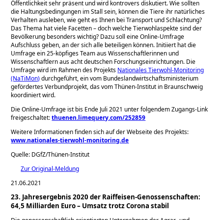
Öffentlichkeit sehr präsent und wird kontrovers diskutiert. Wie sollten
die Haltungsbedingungen im Stall sein, können die Tiere ihr natürliches
Verhalten ausleben, wie geht es Ihnen bei Transport und Schlachtung?
Das Thema hat viele Facetten – doch welche Tierwohlaspekte sind der
Bevölkerung besonders wichtig? Dazu soll eine Online-Umfrage
Aufschluss geben, an der sich alle beteiligen können. Initiiert hat die
Umfrage ein 25-köpfiges Team aus Wissenschaftlerinnen und
Wissenschaftlern aus acht deutschen Forschungseinrichtungen. Die
Umfrage wird im Rahmen des Projekts
Nationales Tierwohl-Monitoring
(NaTiMon)
durchgeführt, ein vom Bundeslandwirtschaftsministerium
gefördertes Verbundprojekt, das vom Thünen-Institut in Braunschweig
koordiniert wird.
Die Online-Umfrage ist bis Ende Juli 2021 unter folgendem Zugangs-Link
freigeschaltet:
thuenen.limequery.com/252859
Weitere Informationen finden sich auf der Webseite des Projekts:
www.nationales-tierwohl-monitoring.de
Quelle: DGfZ/Thünen-Institut
Zur Original-Meldung
21.06.2021
23. Jahresergebnis 2020 der Raiffeisen-Genossenschaften:
64,5 Milliarden Euro – Umsatz trotz Corona stabil