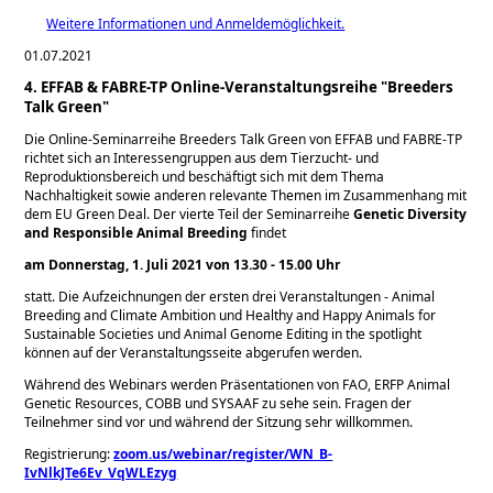
Weitere Informationen und Anmeldemöglichkeit.
01.07.2021
4. EFFAB & FABRE-TP Online-Veranstaltungsreihe "Breeders
Talk Green"
Die Online-Seminarreihe Breeders Talk Green von EFFAB und FABRE-TP
richtet sich an Interessengruppen aus dem Tierzucht- und
Reproduktionsbereich und beschäftigt sich mit dem Thema
Nachhaltigkeit sowie anderen relevante Themen im Zusammenhang mit
dem EU Green Deal. Der vierte Teil der Seminarreihe
Genetic Diversity
and Responsible Animal Breeding
findet
am Donnerstag, 1. Juli 2021 von 13.30 - 15.00 Uhr
statt. Die Aufzeichnungen der ersten drei Veranstaltungen - Animal
Breeding and Climate Ambition und Healthy and Happy Animals for
Sustainable Societies und Animal Genome Editing in the spotlight
können auf der Veranstaltungsseite abgerufen werden.
Während des Webinars werden Präsentationen von FAO, ERFP Animal
Genetic Resources, COBB und SYSAAF zu sehe sein. Fragen der
Teilnehmer sind vor und während der Sitzung sehr willkommen.
Registrierung:
zoom.us/webinar/register/WN_B-
IvNlkJTe6Ev_VqWLEzyg