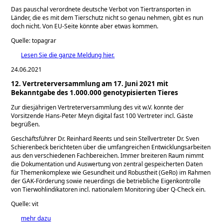
Das pauschal verordnete deutsche Verbot von Tiertransporten in
Länder, die es mit dem Tierschutz nicht so genau nehmen, gibt es nun
doch nicht. Von EU-Seite könnte aber etwas kommen.
Quelle: topagrar
Lesen Sie die ganze Meldung hier.
24.06.2021
12. Vertreterversammlung am 17. Juni 2021 mit
Bekanntgabe des 1.000.000 genotypisierten Tieres
Zur diesjährigen Vertreterversammlung des vit w.V. konnte der
Vorsitzende Hans-Peter Meyn digital fast 100 Vertreter incl. Gäste
begrüßen.
Geschäftsführer Dr. Reinhard Reents und sein Stellvertreter Dr. Sven
Schierenbeck berichteten über die umfangreichen Entwicklungsarbeiten
aus den verschiedenen Fachbereichen. Immer breiteren Raum nimmt
die Dokumentation und Auswertung von zentral gespeicherten Daten
für Themenkomplexe wie Gesundheit und Robustheit (GeRo) im Rahmen
der GAK-Förderung sowie neuerdings die betriebliche Eigenkontrolle
von Tierwohlindikatoren incl. nationalem Monitoring über Q-Check ein.
Quelle: vit
mehr dazu