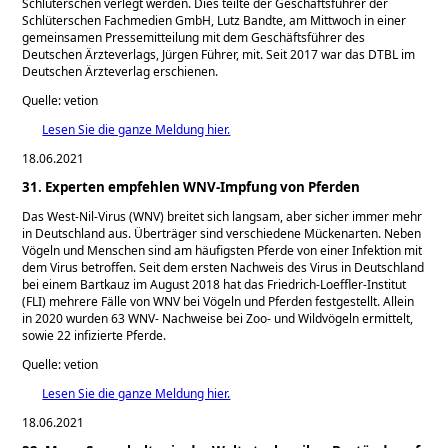
Schlüterschen verlegt werden. Dies teilte der Geschäftsführer der
Schlüterschen Fachmedien GmbH, Lutz Bandte, am Mittwoch in einer
gemeinsamen Pressemitteilung mit dem Geschäftsführer des
Deutschen Ärzteverlags, Jürgen Führer, mit. Seit 2017 war das DTBL im
Deutschen Ärzteverlag erschienen.
Quelle: vetion
Lesen Sie die ganze Meldung hier.
18.06.2021
31. Experten empfehlen WNV-Impfung von Pferden
Das West-Nil-Virus (WNV) breitet sich langsam, aber sicher immer mehr
in Deutschland aus. Überträger sind verschiedene Mückenarten. Neben
Vögeln und Menschen sind am häufigsten Pferde von einer Infektion mit
dem Virus betroffen. Seit dem ersten Nachweis des Virus in Deutschland
bei einem Bartkauz im August 2018 hat das Friedrich-Loeffler-Institut
(FLI) mehrere Fälle von WNV bei Vögeln und Pferden festgestellt. Allein
in 2020 wurden 63 WNV- Nachweise bei Zoo- und Wildvögeln ermittelt,
sowie 22 infizierte Pferde.
Quelle: vetion
Lesen Sie die ganze Meldung hier.
18.06.2021