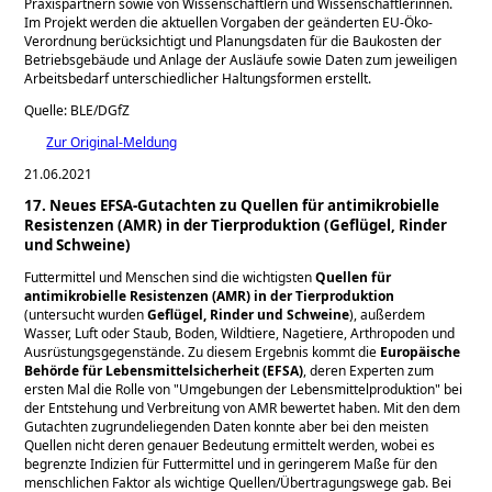
Praxispartnern sowie von Wissenschaftlern und Wissenschaftlerinnen.
Im Projekt werden die aktuellen Vorgaben der geänderten EU-Öko-
Verordnung berücksichtigt und Planungsdaten für die Baukosten der
Betriebsgebäude und Anlage der Ausläufe sowie Daten zum jeweiligen
Arbeitsbedarf unterschiedlicher Haltungsformen erstellt.
Quelle: BLE/DGfZ
Zur Original-Meldung
21.06.2021
17. Neues EFSA-Gutachten zu Quellen für antimikrobielle
Resistenzen (AMR) in der Tierproduktion (Geflügel, Rinder
und Schweine)
Futtermittel und Menschen sind die wichtigsten
Quellen für
antimikrobielle Resistenzen (AMR) in der Tierproduktion
(untersucht wurden
Geflügel, Rinder und Schweine
), außerdem
Wasser, Luft oder Staub, Boden, Wildtiere, Nagetiere, Arthropoden und
Ausrüstungsgegenstände. Zu diesem Ergebnis kommt die
Europäische
Behörde für Lebensmittelsicherheit (EFSA)
, deren Experten zum
ersten Mal die Rolle von
Umgebungen der Lebensmittelproduktion
bei
der Entstehung und Verbreitung von AMR bewertet haben. Mit den dem
Gutachten zugrundeliegenden Daten konnte aber bei den meisten
Quellen nicht deren genauer Bedeutung ermittelt werden, wobei es
begrenzte Indizien für Futtermittel und in geringerem Maße für den
menschlichen Faktor als wichtige Quellen/Übertragungswege gab. Bei