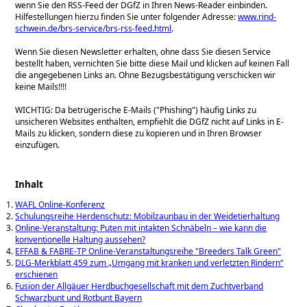
wenn Sie den RSS-Feed der DGfZ in Ihren News-Reader einbinden.
Hilfestellungen hierzu finden Sie unter folgender Adresse:
www.rind-
schwein.de/brs-service/brs-rss-feed.html
.
Wenn Sie diesen Newsletter erhalten, ohne dass Sie diesen Service
bestellt haben, vernichten Sie bitte diese Mail und klicken auf keinen Fall
die angegebenen Links an. Ohne Bezugsbestätigung verschicken wir
keine Mails!!!!
WICHTIG: Da betrügerische E-Mails (
Phishing
) häufig Links zu
unsicheren Websites enthalten, empfiehlt die DGfZ nicht auf Links in E-
Mails zu klicken, sondern diese zu kopieren und in Ihren Browser
einzufügen.
Inhalt
WAFL Online-Konferenz
Schulungsreihe Herdenschutz: Mobilzaunbau in der Weidetierhaltung
Online-Veranstaltung: Puten mit intakten Schnäbeln – wie kann die
konventionelle Haltung aussehen?
EFFAB & FABRE-TP Online-Veranstaltungsreihe "Breeders Talk Green"
DLG-Merkblatt 459 zum „Umgang mit kranken und verletzten Rindern“
erschienen
Fusion der Allgäuer Herdbuchgesellschaft mit dem Zuchtverband
Schwarzbunt und Rotbunt Bayern