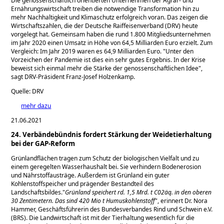
Die genossenschaftlich orientierten Unternehmen der Agrar- und
Ernährungswirtschaft treiben die notwendige Transformation hin zu
mehr Nachhaltigkeit und Klimaschutz erfolgreich voran. Das zeigen die
Wirtschaftszahlen, die der Deutsche Raiffeisenverband (DRV) heute
vorgelegt hat. Gemeinsam haben die rund 1.800 Mitgliedsunternehmen
im Jahr 2020 einen Umsatz in Höhe von 64,5 Milliarden Euro erzielt. Zum
Vergleich: Im Jahr 2019 waren es 64,9 Milliarden Euro.
Unter den
Vorzeichen der Pandemie ist dies ein sehr gutes Ergebnis. In der Krise
beweist sich einmal mehr die Stärke der genossenschaftlichen Idee
,
sagt DRV-Präsident Franz-Josef Holzenkamp.
Quelle: DRV
mehr dazu
21.06.2021
24. Verbändebündnis fordert Stärkung der Weidetierhaltung
bei der GAP-Reform
Grünlandflächen tragen zum Schutz der biologischen Vielfalt und zu
einem geregelten Wasserhaushalt bei. Sie verhindern Bodenerosion
und Nährstoffausträge. Außerdem ist Grünland ein guter
Kohlenstoffspeicher und prägender Bestandteil des
Landschaftsbildes.
Grünland speichert rd. 1,5 Mrd. t C02äq. in den oberen
30 Zentimetern. Das sind 420 Mio t Humuskohlenstoff
, erinnert Dr. Nora
Hammer, Geschäftsführerin des Bundesverbandes Rind und Schwein e.V.
(BRS). Die Landwirtschaft ist mit der Tierhaltung wesentlich für die