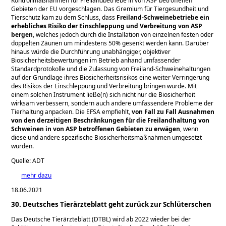
Kontrollmaßnahmen für Freilandbetriebe in von ASP betroffenen
Gebieten der EU vorgeschlagen. Das Gremium für Tiergesundheit und
Tierschutz kam zu dem Schluss, dass
Freiland-Schweinebetriebe ein
erhebliches Risiko der Einschleppung und Verbreitung von ASP
bergen
, welches jedoch durch die Installation von einzelnen festen oder
doppelten Zäunen um mindestens 50% gesenkt werden kann. Darüber
hinaus würde die Durchführung unabhängiger, objektiver
Biosicherheitsbewertungen im Betrieb anhand umfassender
Standardprotokolle und die Zulassung von Freiland-Schweinehaltungen
auf der Grundlage ihres Biosicherheitsrisikos eine weiter Verringerung
des Risikos der Einschleppung und Verbreitung bringen würde. Mit
einem solchen Instrument ließe(n) sich nicht nur die Biosicherheit
wirksam verbessern, sondern auch andere umfassendere Probleme der
Tierhaltung anpacken. Die EFSA empfiehlt,
von Fall zu Fall Ausnahmen
von den derzeitigen Beschränkungen für die Freilandhaltung von
Schweinen in von ASP betroffenen Gebieten zu erwägen
, wenn
diese und andere spezifische Biosicherheitsmaßnahmen umgesetzt
wurden.
Quelle: ADT
mehr dazu
18.06.2021
30. Deutsches Tierärzteblatt geht zurück zur Schlüterschen
Das Deutsche Tierärzteblatt (DTBL) wird ab 2022 wieder bei der