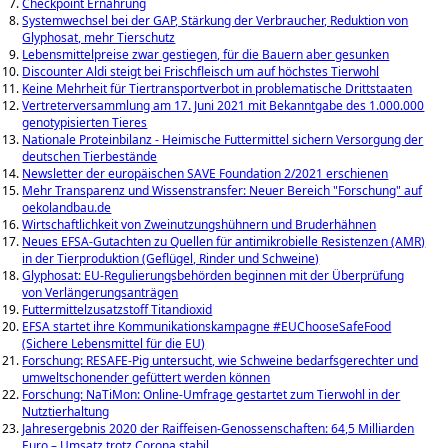
Checkpoint Ernährung
Systemwechsel bei der GAP, Stärkung der Verbraucher, Reduktion von
Glyphosat, mehr Tierschutz
Lebensmittelpreise zwar gestiegen, für die Bauern aber gesunken
Discounter Aldi steigt bei Frischfleisch um auf höchstes Tierwohl
Keine Mehrheit für Tiertransportverbot in problematische Drittstaaten
Vertreterversammlung am 17. Juni 2021 mit Bekanntgabe des 1.000.000
genotypisierten Tieres
Nationale Proteinbilanz - Heimische Futtermittel sichern Versorgung der
deutschen Tierbestände
Newsletter der europäischen SAVE Foundation 2/2021 erschienen
Mehr Transparenz und Wissenstransfer: Neuer Bereich "Forschung" auf
oekolandbau.de
Wirtschaftlichkeit von Zweinutzungshühnern und Bruderhähnen
Neues EFSA-Gutachten zu Quellen für antimikrobielle Resistenzen (AMR)
in der Tierproduktion (Geflügel, Rinder und Schweine)
Glyphosat: EU-Regulierungsbehörden beginnen mit der Überprüfung
von Verlängerungsanträgen
Futtermittelzusatzstoff Titandioxid
EFSA startet ihre Kommunikationskampagne #EUChooseSafeFood
(Sichere Lebensmittel für die EU)
Forschung: RESAFE-Pig untersucht, wie Schweine bedarfsgerechter und
umweltschonender gefüttert werden können
Forschung: NaTiMon: Online-Umfrage gestartet zum Tierwohl in der
Nutztierhaltung
Jahresergebnis 2020 der Raiffeisen-Genossenschaften: 64,5 Milliarden
Euro – Umsatz trotz Corona stabil