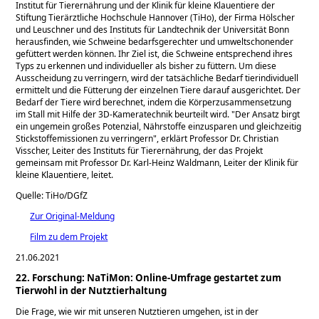
Institut für Tierernährung und der Klinik für kleine Klauentiere der
Stiftung Tierärztliche Hochschule Hannover (TiHo), der Firma Hölscher
und Leuschner und des Instituts für Landtechnik der Universität Bonn
herausfinden, wie Schweine bedarfsgerechter und umweltschonender
gefüttert werden können. Ihr Ziel ist, die Schweine entsprechend ihres
Typs zu erkennen und individueller als bisher zu füttern. Um diese
Ausscheidung zu verringern, wird der tatsächliche Bedarf tierindividuell
ermittelt und die Fütterung der einzelnen Tiere darauf ausgerichtet. Der
Bedarf der Tiere wird berechnet, indem die Körperzusammensetzung
im Stall mit Hilfe der 3D-Kameratechnik beurteilt wird.
Der Ansatz birgt
ein ungemein großes Potenzial, Nährstoffe einzusparen und gleichzeitig
Stickstoffemissionen zu verringern
, erklärt Professor Dr. Christian
Visscher, Leiter des Instituts für Tierernährung, der das Projekt
gemeinsam mit Professor Dr. Karl-Heinz Waldmann, Leiter der Klinik für
kleine Klauentiere, leitet.
Quelle: TiHo/DGfZ
Zur Original-Meldung
Film zu dem Projekt
21.06.2021
22. Forschung: NaTiMon: Online-Umfrage gestartet zum
Tierwohl in der Nutztierhaltung
Die Frage, wie wir mit unseren Nutztieren umgehen, ist in der