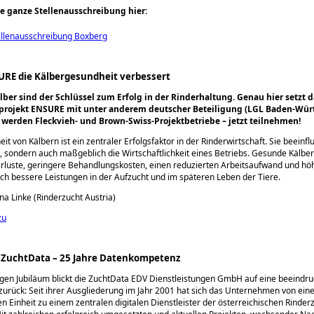
ie ganze Stellenausschreibung hier:
ellenausschreibung Boxberg
URE die Kälbergesundheit verbessert
ber sind der Schlüssel zum Erfolg in der Rinderhaltung. Genau hier setzt d
projekt ENSURE mit unter anderem deutscher Beteiligung (LGL Baden-Wür
t werden
Fleckvieh- und Brown-Swiss-Projektbetriebe – jetzt teilnehmen!
t von Kälbern ist ein zentraler Erfolgsfaktor in der Rinderwirtschaft. Sie beeinflu
, sondern auch maßgeblich die Wirtschaftlichkeit eines Betriebs. Gesunde Kälbe
rluste, geringere Behandlungskosten, einen reduzierten Arbeitsaufwand und hö
h bessere Leistungen in der Aufzucht und im späteren Leben der Tiere.
ina Linke (Rinderzucht Austria)
zu
e ZuchtData – 25 Jahre Datenkompetenz
gen Jubiläum blickt die ZuchtData EDV Dienstleistungen GmbH auf eine beeindr
zurück: Seit ihrer Ausgliederung im Jahr 2001 hat sich das Unternehmen von eine
ten Einheit zu einem zentralen digitalen Dienstleister der österreichischen Rinder