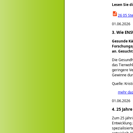
Lesen Sie d
26 05 St
01.06.2026
3. Wie ENS
Gesunde Käl
Forschungs
an. Gesuch
Die Gesundhei
das Tierwohl
geringere Ve
Gewinne durc
Quelle: Krist
mehr da
01.06.2026
4. 25 Jahr
Zum 25 jähri
Entwicklung 
spezialisier