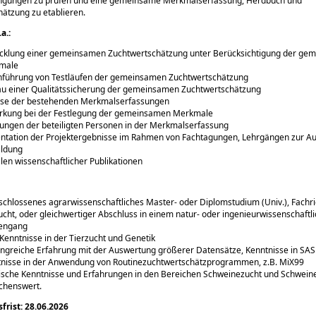
gungen zu prüfen und eine gemeinsame Merkmalserfassung, Herdbuch und
ätzung zu etablieren.
a.:
cklung einer gemeinsamen Zuchtwertschätzung unter Berücksichtigung der ge
male
führung von Testläufen der gemeinsamen Zuchtwertschätzung
u einer Qualitätssicherung der gemeinsamen Zuchtwertschätzung
yse der bestehenden Merkmalserfassungen
rkung bei der Festlegung der gemeinsamen Merkmale
ungen der beteiligten Personen in der Merkmalserfassung
ntation der Projektergebnisse im Rahmen von Fachtagungen, Lehrgängen zur Au
ildung
llen wissenschaftlicher Publikationen
chlossenes agrarwissenschaftliches Master- oder Diplomstudium (Univ.), Fachr
ucht, oder gleichwertiger Abschluss in einem natur- oder ingenieurwissenschaftl
iengang
Kenntnisse in der Tierzucht und Genetik
greiche Erfahrung mit der Auswertung größerer Datensätze, Kenntnisse in SAS
nisse in der Anwendung von Routinezuchtwertschätzprogrammen, z.B. MiX99
ische Kenntnisse und Erfahrungen in den Bereichen Schweinezucht und Schwein
chenswert.
rist: 28.06.2026