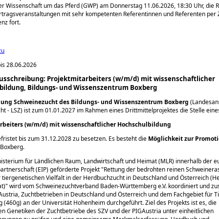
r Wissenschaft um das Pferd (GWP) am Donnerstag 11.06.2026, 18:30 Uhr, die R
ortragsveranstaltungen mit sehr kompetenten Referentinnen und Referenten per
nz fort.
zu
is 28.06.2026
ausschreibung: Projektmitarbeiters (w/m/d) mit wissenschaftlicher
bildung, Bildungs- und Wissenszentrum Boxberg
lung Schweinezucht des Bildungs- und Wissenszentrum Boxberg
(Landesans
t - LSZ) ist zum 01.01.2027 im Rahmen eines Drittmittelprojektes die Stelle eine
rbeiters (w/m/d) mit wissenschaftlicher Hochschulbildung
befristet bis zum 31.12.2028 zu besetzen. Es besteht die
Möglichkeit zur Promot
t Boxberg.
sterium für Ländlichen Raum, Landwirtschaft und Heimat (MLR) innerhalb der 
artnerschaft (EIP) geförderte Projekt
Rettung der bedrohten reinen Schweinera
 tiergenetischen Vielfalt in der Herdbuchzucht in Deutschland und Österreich (H
t)
wird vom Schweinezuchtverband Baden-Württemberg e.V. koordiniert und z
Austria, Zuchtbetrieben in Deutschland und Österreich und dem Fachgebiet für T
 (460g) an der Universität Hohenheim durchgeführt. Ziel des Projekts ist es, die
n Genetiken der Zuchtbetriebe des SZV und der PIGAustria unter einheitlichen