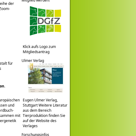
Mitglied werden!
eihe der
 Zoom-
Klick aufs Logo zum
Mitgliedsantrag
Ulmer Verlag
talt für
s
ion
.
europäischen
Eugen Ulmer Verlag,
ssen und
Stuttgart Weitere Literatur
erdbuch-
aus dem Bereich
usammen mit
Tierproduktion finden Sie
iergenetik
auf der Website des
Verlages
Forschungsinfos