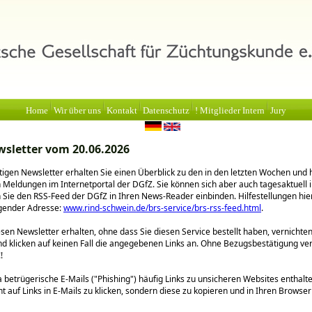
Home
Wir über uns
Kontakt
Datenschutz
! Mitglieder Intern
Jury
sletter vom 20.06.2026
igen Newsletter erhalten Sie einen Überblick zu den in den letzten Wochen und 
n Meldungen im Internetportal der DGfZ. Sie können sich aber auch tagesaktuell 
 Sie den RSS-Feed der DGfZ in Ihren News-Reader einbinden. Hilfestellungen hie
lgender Adresse:
www.rind-schwein.de/brs-service/brs-rss-feed.html
.
sen Newsletter erhalten, ohne dass Sie diesen Service bestellt haben, vernichten 
nd klicken auf keinen Fall die angegebenen Links an. Ohne Bezugsbestätigung ve
!
betrügerische E-Mails (
Phishing
) häufig Links zu unsicheren Websites enthalt
ht auf Links in E-Mails zu klicken, sondern diese zu kopieren und in Ihren Browse