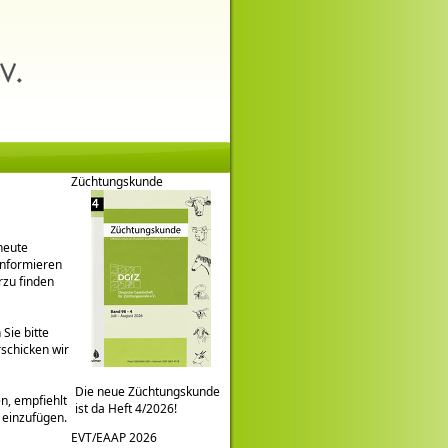
Züchtungskunde
heute
informieren
rzu finden
Sie bitte
rschicken wir
Die neue Züchtungskunde
en, empfiehlt
ist da Heft 4/2026!
r einzufügen.
EVT/EAAP 2026