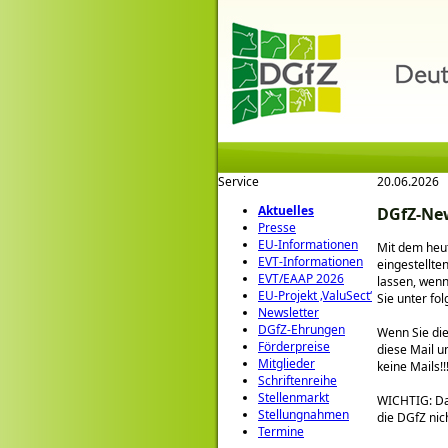
Service
20.06.2026
Aktuelles
DGfZ-New
Presse
EU-Informationen
Mit dem heut
EVT-Informationen
eingestellte
EVT/EAAP 2026
lassen, wenn
EU-Projekt ‚ValuSect‘
Sie unter fo
Newsletter
DGfZ-Ehrungen
Wenn Sie die
Förderpreise
diese Mail u
Mitglieder
keine Mails!!!
Schriftenreihe
Stellenmarkt
WICHTIG: Da 
Stellungnahmen
die DGfZ nic
Termine