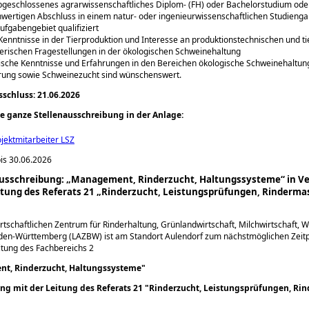
bgeschlossenes agrarwissenschaftliches Diplom- (FH) oder Bachelorstudium ode
hwertigen Abschluss in einem natur- oder ingenieurwissenschaftlichen Studiengan
ufgabengebiet qualifiziert
Kenntnisse in der Tierproduktion und Interesse an produktionstechnischen und ti
erischen Fragestellungen in der ökologischen Schweinehaltung
ische Kenntnisse und Erfahrungen in den Bereichen ökologische Schweinehaltun
rung sowie Schweinezucht sind wünschenswert.
chluss: 21.06.2026
ie ganze Stellenausschreibung in der Anlage:
ojektmitarbeiter LSZ
is 30.06.2026
nausschreibung: „Management, Rinderzucht, Haltungssysteme“ in V
itung des Referats 21 „Rinderzucht, Leistungsprüfungen, Rinderma
tschaftlichen Zentrum für Rinderhaltung, Grünlandwirtschaft, Milchwirtschaft, W
aden-Württemberg (LAZBW) ist am Standort Aulendorf zum nächstmöglichen Zeitp
eitung des Fachbereichs 2
t, Rinderzucht, Haltungssysteme
ng mit der Leitung des Referats 21
Rinderzucht, Leistungsprüfungen, Ri