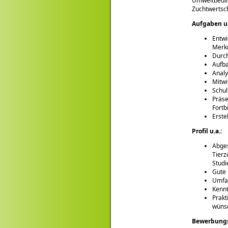
Umweltbedin
Zuchtwertsch
Aufgaben u.
Entwi
Merk
Durch
Aufba
Anal
Mitwi
Schul
Präse
Fortb
Erste
Profil u.a.:
Abges
Tierz
Stud
Gute 
Umfan
Kennt
Prakt
wüns
Bewerbungsf