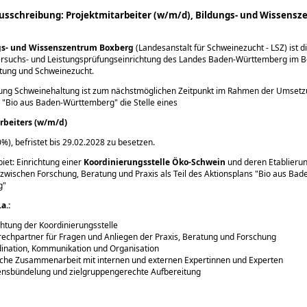
ausschreibung: Projektmitarbeiter (w/m/d), Bildungs- und Wissens
gs- und Wissenszentrum Boxberg
(Landesanstalt für Schweinezucht - LSZ) ist d
Versuchs- und Leistungsprüfungseinrichtung des Landes Baden-Württemberg im B
tung und Schweinezucht.
ilung Schweinehaltung ist zum nächstmöglichen Zeitpunkt im Rahmen der Umset
s
Bio aus Baden-Württemberg
die Stelle eines
rbeiters (w/m/d)
50%), befristet bis 29.02.2028 zu besetzen.
et: Einrichtung einer
Koordinierungsstelle Öko-Schwein
und deren Etablierun
e zwischen Forschung, Beratung und Praxis als Teil des Aktionsplans
Bio aus Bad
g
a.:
chtung der Koordinierungsstelle
echpartner für Fragen und Anliegen der Praxis, Beratung und Forschung
ination, Kommunikation und Organisation
iche Zusammenarbeit mit internen und externen Expertinnen und Experten
nsbündelung und zielgruppengerechte Aufbereitung