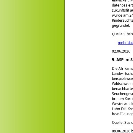
entwickelt. 
datenbasiert
zukunftsfit 
wurde am 24.
Rinderzücht
gegründet.
Quelle: Chri
mehr da
02.06.2026
5. ASP im 
Die Afrikani
Landwirtscha
beispielswei
Wildschwein
benachbarten
Seuchengesch
breiten Kor
Westerwaldkr
Lahn-Dill-Kr
bzw. II ausg
Quelle: Sus 
09.06.2026 b