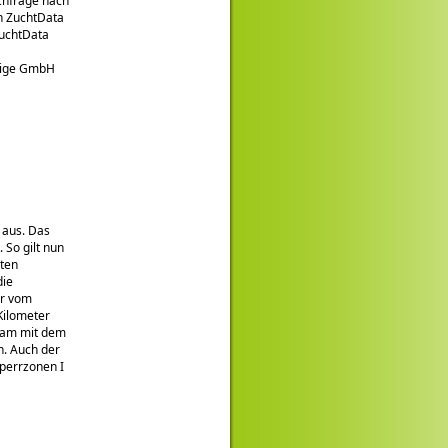
chfrage nach
h ZuchtData
ZuchtData
ndige GmbH
 aus. Das
 So gilt nun
rten
die
er vom
Kilometer
sam mit dem
n. Auch der
Sperrzonen I