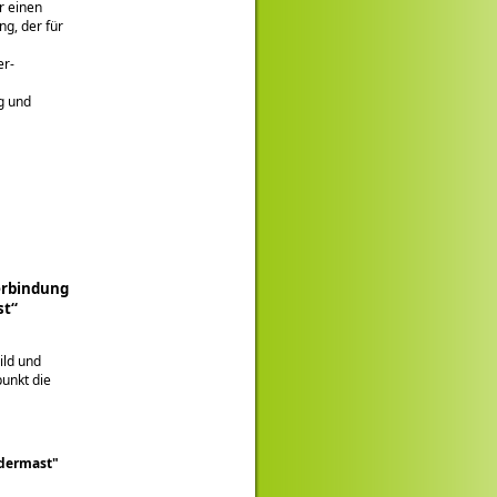
r einen
g, der für
er-
g und
erbindung
st“
ild und
unkt die
ndermast