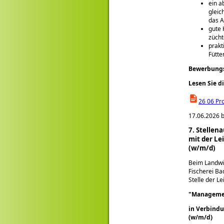
ein a
gleic
das A
gute 
zücht
prakt
Fütte
Bewerbungss
Lesen Sie d
26 06 Pr
17.06.2026 b
7. Stelle
mit der Le
(w/m/d)
Beim Landwir
Fischerei B
Stelle der L
Managemen
in Verbindu
(w/m/d)