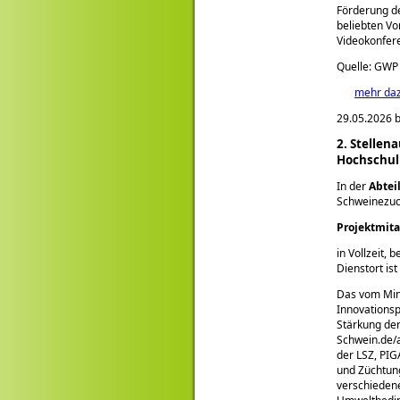
Förderung de
beliebten V
Videokonfere
Quelle: GWP
mehr da
29.05.2026 b
2. Stellen
Hochschul
In der
Abtei
Schweinezuch
Projektmita
in Vollzeit, 
Dienstort is
Das vom Mini
Innovationsp
Stärkung der
Schwein.de/a
der LSZ, PIG
und Züchtung
verschiedene