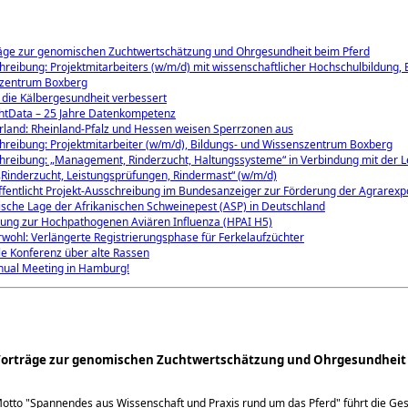
räge zur genomischen Zuchtwertschätzung und Ohrgesundheit beim Pferd
hreibung: Projektmitarbeiters (w/m/d) mit wissenschaftlicher Hochschulbildung, 
zentrum Boxberg
die Kälbergesundheit verbessert
chtData – 25 Jahre Datenkompetenz
rland: Rheinland-Pfalz und Hessen weisen Sperrzonen aus
hreibung: Projektmitarbeiter (w/m/d), Bildungs- und Wissenszentrum Boxberg
hreibung: „Management, Rinderzucht, Haltungssysteme“ in Verbindung mit der L
„Rinderzucht, Leistungsprüfungen, Rindermast“ (w/m/d)
entlicht Projekt-Ausschreibung im Bundesanzeiger zur Förderung der Agrarexpo
sche Lage der Afrikanischen Schweinepest (ASP) in Deutschland
tung zur Hochpathogenen Aviären Influenza (HPAI H5)
ierwohl: Verlängerte Registrierungsphase für Ferkelaufzüchter
le Konferenz über alte Rassen
nual Meeting in Hamburg!
 Vorträge zur genomischen Zuchtwertschätzung und Ohrgesundheit
Motto
Spannendes aus Wissenschaft und Praxis rund um das Pferd
führt die Ges