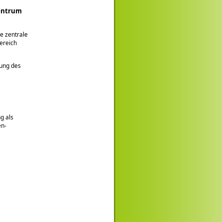
zentrum
ie zentrale
ereich
zung des
g als
en-