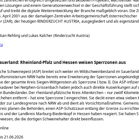
Mit zahlreichen erfolgreich umgesetzten und aktuellen Projekten, wachsender Na
en Lösungen und einem Generationenwechsel in der Geschäftsführung stellt sic
auf und treibt die digitale Weiterentwicklung der Branche maßgeblich voran. Die 
 April 2001 aus der damaligen Zentralen Arbeitsgemeinschaft österreichischer
er (ZAR), der heutigen RINDERZUCHT AUSTRIA, ausgegliedert und als eigenstä
stian Rehling und Lukas Kalcher (Rinderzucht Austria)
zu
Sauerland: Rheinland-Pfalz und Hessen weisen Sperrzonen aus
sche Schweinepest (ASP) breitet sich weiter im Wildschweinbestand im Sauerland
ftsministerium NRW hatte bereits eine Erweiterung der Sperrzonen angekündigt.
se der gesamte Kreis Siegen-Wittgenstein als Sperrzone I bzw. II. Die ASP-infizie
kadaver bei Netphen-Grissenbach haben jedoch auch direkte Auswirkungen auf 
 Bundesländer. Der rheinland-pfälzische Kreis Altenkirchen – nur zwölf Kilomet
ehen entfernt – hat eine Sperrzone I eingerichtet. Sie deckt einen etwa sieben 
ridor zur Landesgrenze nach NRW ab und dient als Vorsichtsmaßnahme. Gemein
eis planen die Behörden, einen ASP-Schutzzaun entlang der Grenze zu errichte
eis und der Landkreis Marburg-Biedenkopf in Hessen haben reagiert. Sie haben 
ewiesen, die die dortigen Schweinehalter direkt beeinflussen.
online
is 21.06.2026