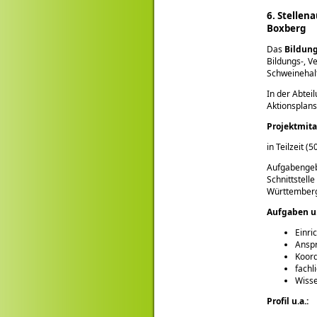
6. Stellen
Boxberg
Das
Bildun
Bildungs-, 
Schweinehal
In der Abte
Aktionsplan
Projektmita
in Teilzeit (
Aufgabengebi
Schnittstell
Württember
Aufgaben u.
Einri
Anspr
Koord
fachl
Wisse
Profil u.a.: