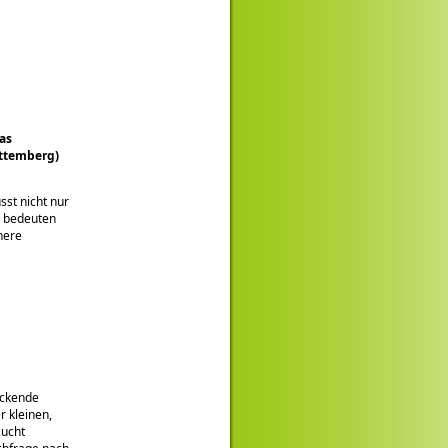
as
ttemberg)
sst nicht nur
r bedeuten
here
uckende
r kleinen,
zucht