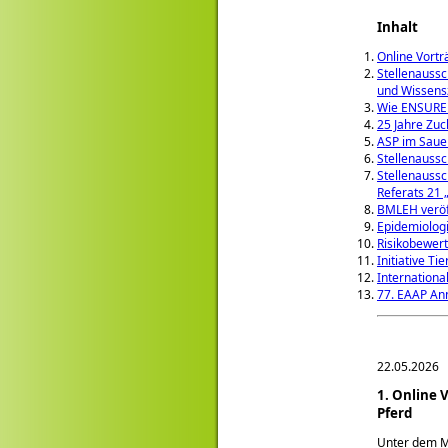
Inhalt
Online Vort
Stellenaussc
und Wissens
Wie ENSURE 
25 Jahre Zu
ASP im Saue
Stellenaussc
Stellenaussc
Referats 21 
BMLEH veröff
Epidemiologi
Risikobewer
Initiative T
Internationa
77. EAAP An
22.05.2026
1. Online
Pferd
Unter dem 