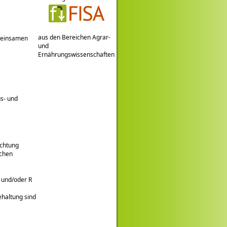
aus den Bereichen Agrar-
meinsamen
und
Ernährungswissenschaften
s- und
ichtung
ichen
 und/oder R
ehaltung sind