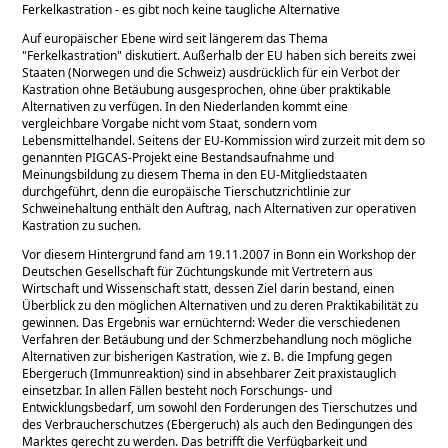
Ferkelkastration - es gibt noch keine taugliche Alternative
Auf europäischer Ebene wird seit längerem das Thema
"Ferkelkastration" diskutiert. Außerhalb der EU haben sich bereits zwei
Staaten (Norwegen und die Schweiz) ausdrücklich für ein Verbot der
Kastration ohne Betäubung ausgesprochen, ohne über praktikable
Alternativen zu verfügen. In den Niederlanden kommt eine
vergleichbare Vorgabe nicht vom Staat, sondern vom
Lebensmittelhandel. Seitens der EU-Kommission wird zurzeit mit dem so
genannten PIGCAS-Projekt eine Bestandsaufnahme und
Meinungsbildung zu diesem Thema in den EU-Mitgliedstaaten
durchgeführt, denn die europäische Tierschutzrichtlinie zur
Schweinehaltung enthält den Auftrag, nach Alternativen zur operativen
Kastration zu suchen.
Vor diesem Hintergrund fand am 19.11.2007 in Bonn ein Workshop der
Deutschen Gesellschaft für Züchtungskunde mit Vertretern aus
Wirtschaft und Wissenschaft statt, dessen Ziel darin bestand, einen
Überblick zu den möglichen Alternativen und zu deren Praktikabilität zu
gewinnen. Das Ergebnis war ernüchternd: Weder die verschiedenen
Verfahren der Betäubung und der Schmerzbehandlung noch mögliche
Alternativen zur bisherigen Kastration, wie z. B. die Impfung gegen
Ebergeruch (Immunreaktion) sind in absehbarer Zeit praxistauglich
einsetzbar. In allen Fällen besteht noch Forschungs- und
Entwicklungsbedarf, um sowohl den Forderungen des Tierschutzes und
des Verbraucherschutzes (Ebergeruch) als auch den Bedingungen des
Marktes gerecht zu werden. Das betrifft die Verfügbarkeit und