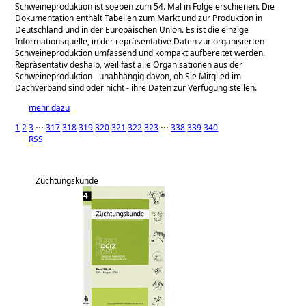
Schweineproduktion ist soeben zum 54. Mal in Folge erschienen. Die
Dokumentation enthält Tabellen zum Markt und zur Produktion in
Deutschland und in der Europäischen Union. Es ist die einzige
Informationsquelle, in der repräsentative Daten zur organisierten
Schweineproduktion umfassend und kompakt aufbereitet werden.
Repräsentativ deshalb, weil fast alle Organisationen aus der
Schweineproduktion - unabhängig davon, ob Sie Mitglied im
Dachverband sind oder nicht - ihre Daten zur Verfügung stellen.
mehr dazu
1
2
3
⋅⋅⋅
317
318
319
320
321
322
323
⋅⋅⋅
338
339
340
RSS
Züchtungskunde