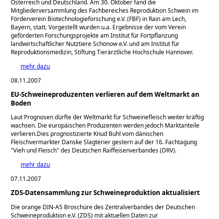
Österreich und Deutschland. Am 30. Oktober fand die
Mitgliederversammlung des Fachbereiches Reproduktion Schwein im
Förderverein Biotechnologieforschung e.V. (FBF) in Rain am Lech,
Bayern, statt. Vorgestellt wurden u.a. Ergebnisse der vom Verein
geförderten Forschungsprojekte am Institut für Fortpflanzung
landwirtschaftlicher Nutztiere Schönow e.V. und am Institut für
Reproduktionsmedizin, Stiftung Tierärztliche Hochschule Hannover.
mehr dazu
08.11.2007
EU-Schweineproduzenten verlieren auf dem Weltmarkt an
Boden
Laut Prognosen dürfte der Weltmarkt für Schweinefleisch weiter kräftig
wachsen. Die europäischen Produzenten werden jedoch Marktanteile
verlieren.Dies prognostizierte Knud Buhl vom dänischen
Fleischvermarkter Danske Slagterier gestern auf der 16. Fachtagung
"Vieh und Fleisch" des Deutschen Raiffeisenverbandes (DRV).
mehr dazu
07.11.2007
ZDS-Datensammlung zur Schweineproduktion aktualisiert
Die orange DIN-A5 Broschüre des Zentralverbandes der Deutschen
Schweineproduktion e.V. (ZDS) mit aktuellen Daten zur