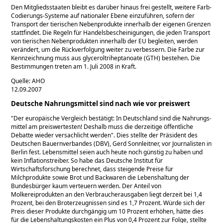
Den Mitgliedsstaaten bleibt es darüber hinaus frei gestellt, weitere Farb-
Codierungs-Systeme auf nationaler Ebene einzuführen, sofern der
Transport der tierischen Nebenprodukte innerhalb der eigenen Grenzen
stattfindet. Die Regeln für Handelsbescheinigungen, die jeden Transport
von tierischen Nebenprodukten innerhalb der EU begleiten, werden
verändert, um die Rückverfolgung weiter zu verbessern. Die Farbe zur
Kennzeichnung muss aus glyceroltriheptanoate (GTH) bestehen. Die
Bestimmungen treten am 1. Juli 2008 in Kraft.
Quelle: AHO
12.09.2007
Deutsche Nahrungsmittel sind nach wie vor preiswert
Der europäische Vergleich bestätigt: In Deutschland sind die Nahrungs­
mittel am preiswertesten! Deshalb muss die derzeitige öffentliche
Debatte wieder versachlicht werden
. Dies stellte der Präsident des
Deutschen Bauernverbandes (DBV), Gerd Sonnleitner, vor Journalisten in
Berlin fest. Lebensmittel seien auch heute noch günstig zu haben und
kein Inflationstreiber. So habe das Deutsche Institut für
Wirtschaftsforschung berechnet, dass steigende Preise für
Milchprodukte sowie Brot und Backwaren die Lebenshaltung der
Bundesbürger kaum verteuern werden. Der Anteil von
Molkereiprodukten an den Verbraucherausgaben liegt derzeit bei 1,4
Prozent, bei den Broterzeugnissen sind es 1,7 Prozent. Würde sich der
Preis dieser Produkte durchgängig um 10 Prozent erhöhen, hätte dies
für die Lebenshaltungskosten ein Plus von 0,4 Prozent zur Folge, stellte