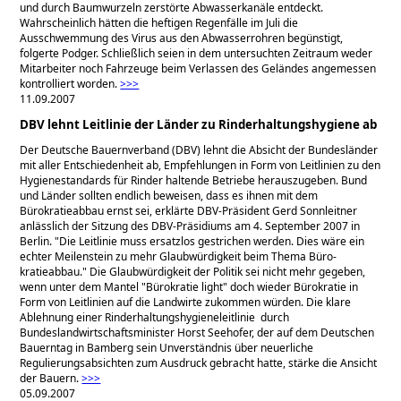
und durch Baumwurzeln zerstörte Abwasserkanäle entdeckt.
Wahrscheinlich hätten die heftigen Regenfälle im Juli die
Ausschwemmung des Virus aus den Abwasserrohren begünstigt,
folgerte Podger. Schließlich seien in dem untersuchten Zeitraum weder
Mitarbeiter noch Fahrzeuge beim Verlassen des Geländes angemessen
kontrolliert worden.
>>>
11.09.2007
DBV lehnt Leitlinie der Länder zu Rinderhaltungshygiene ab
Der Deutsche Bauernverband (DBV) lehnt die Absicht der Bundesländer
mit aller Entschiedenheit ab, Empfehlungen in Form von Leitlinien zu den
Hygienestandards für Rinder haltende Betriebe herauszugeben. Bund
und Länder sollten endlich beweisen, dass es ihnen mit dem
Bürokratieabbau ernst sei, erklärte DBV-Präsident Gerd Sonn­leitner
anlässlich der Sitzung des DBV-Präsidiums am 4. September 2007 in
Berlin.
Die Leitlinie muss ersatzlos gestrichen werden. Dies wäre ein
echter Meilenstein zu mehr Glaubwürdigkeit beim Thema Büro­
kratieabbau.
Die Glaubwürdigkeit der Politik sei nicht mehr gegeben,
wenn unter dem Mantel
Bürokratie light
doch wieder Bürokratie in
Form von Leitlinien auf die Landwirte zukommen würden. Die klare
Ablehnung einer Rinder­haltungshygieneleitlinie durch
Bundeslandwirtschaftsminister Horst Seehofer, der auf dem Deutschen
Bauerntag in Bamberg sein Unverständnis über neuerliche
Regulierungs­ab­sichten zum Ausdruck gebracht hatte, stärke die Ansicht
der Bauern.
>>>
05.09.2007