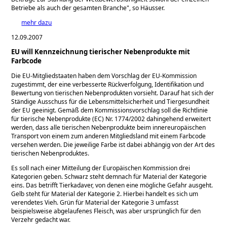
Betriebe als auch der gesamten Branche", so Häusser.
mehr dazu
12.09.2007
EU will Kennzeichnung tierischer Nebenprodukte mit
Farbcode
Die EU-Mitgliedstaaten haben dem Vorschlag der EU-Kommission
zugestimmt, der eine verbesserte Rückverfolgung, Identifikation und
Bewertung von tierischen Nebenprodukten vorsieht. Darauf hat sich der
Ständige Ausschuss für die Lebensmittelsicherheit und Tiergesundheit
der EU geeinigt. Gemäß dem Kommissionsvorschlag soll die Richtlinie
für tierische Nebenprodukte (EC) Nr. 1774/2002 dahingehend erweitert
werden, dass alle tierischen Nebenprodukte beim innereuropäischen
Transport von einem zum anderen Mitgliedsland mit einem Farbcode
versehen werden. Die jeweilige Farbe ist dabei abhängig von der Art des
tierischen Nebenproduktes.
Es soll nach einer Mitteilung der Europäischen Kommission drei
Kategorien geben. Schwarz steht demnach für Material der Kategorie
eins. Das betrifft Tierkadaver, von denen eine mögliche Gefahr ausgeht.
Gelb steht für Material der Kategorie 2. Hierbei handelt es sich um
verendetes Vieh. Grün für Material der Kategorie 3 umfasst
beispielsweise abgelaufenes Fleisch, was aber ursprünglich für den
Verzehr gedacht war.