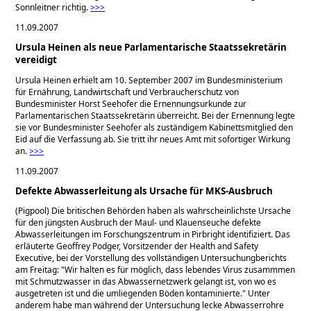
Sonnleitner richtig.
>>>
11.09.2007
Ursula Heinen als neue Parlamentarische Staatssekretärin
vereidigt
Ursula Heinen erhielt am 10. September 2007 im Bundesministerium
für Ernährung, Landwirtschaft und Verbraucherschutz von
Bundesminister Horst Seehofer die Ernennungsurkunde zur
Parlamentarischen Staatssekretärin überreicht. Bei der Ernennung legte
sie vor Bundesminister Seehofer als zuständigem Kabinettsmitglied den
Eid auf die Verfassung ab. Sie tritt ihr neues Amt mit sofortiger Wirkung
an.
>>>
11.09.2007
Defekte Abwasserleitung als Ursache für MKS-Ausbruch
(Pigpool) Die britischen Behörden haben als wahrscheinlichste Ursache
für den jüngsten Ausbruch der Maul- und Klauenseuche defekte
Abwasserleitungen im Forschungszentrum in Pirbright identifiziert. Das
erläuterte Geoffrey Podger, Vorsitzender der Health and Safety
Executive, bei der Vorstellung des vollständigen Untersuchungberichts
am Freitag: "Wir halten es für möglich, dass lebendes Virus zusammmen
mit Schmutzwasser in das Abwassernetzwerk gelangt ist, von wo es
ausgetreten ist und die umliegenden Böden kontaminierte." Unter
anderem habe man während der Untersuchung lecke Abwasserrohre