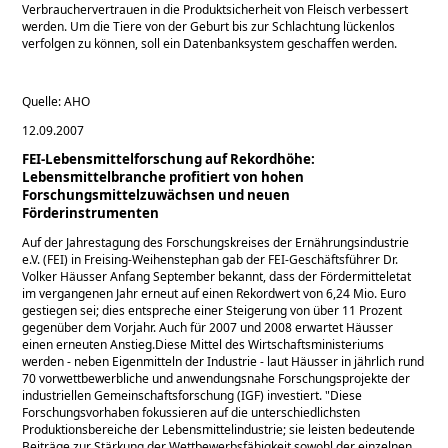
Verbrauchervertrauen in die Produktsicherheit von Fleisch verbessert
werden. Um die Tiere von der Geburt bis zur Schlachtung lückenlos
verfolgen zu können, soll ein Datenbanksystem geschaffen werden.
Quelle: AHO
12.09.2007
FEI-Lebensmittelforschung auf Rekordhöhe:
Lebensmittelbranche profitiert von hohen
Forschungsmittelzuwächsen und neuen
Förderinstrumenten
Auf der Jahrestagung des Forschungskreises der Ernährungsindustrie
e.V. (FEI) in Freising-Weihenstephan gab der FEI-Geschäftsführer Dr.
Volker Häusser Anfang September bekannt, dass der Fördermitteletat
im vergangenen Jahr erneut auf einen Rekordwert von 6,24 Mio. Euro
gestiegen sei; dies entspreche einer Steigerung von über 11 Prozent
gegenüber dem Vorjahr. Auch für 2007 und 2008 erwartet Häusser
einen erneuten Anstieg.Diese Mittel des Wirtschaftsministeriums
werden - neben Eigenmitteln der Industrie - laut Häusser in jährlich rund
70 vorwettbewerbliche und anwendungsnahe Forschungsprojekte der
industriellen Gemeinschaftsforschung (IGF) investiert. "Diese
Forschungsvorhaben fokussieren auf die unterschiedlichsten
Produktionsbereiche der Lebensmittelindustrie; sie leisten bedeutende
Beiträge zur Stärkung der Wettbewerbsfähigkeit sowohl der einzelnen