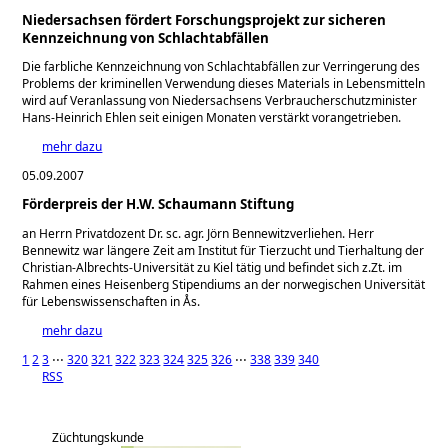
Niedersachsen fördert Forschungsprojekt zur sicheren
Kennzeichnung von Schlachtabfällen
Die farbliche Kennzeichnung von Schlachtabfällen zur Verringerung des
Problems der kriminellen Verwendung dieses Materials in Lebensmitteln
wird auf Veranlassung von Niedersachsens Verbraucherschutzminister
Hans-Heinrich Ehlen seit einigen Monaten verstärkt vorangetrieben.
mehr dazu
05.09.2007
Förderpreis der H.W. Schaumann Stiftung
an Herrn Privatdozent Dr. sc. agr. Jörn Bennewitzverliehen. Herr
Bennewitz war längere Zeit am Institut für Tierzucht und Tierhaltung der
Christian-Albrechts-Universität zu Kiel tätig und befindet sich z.Zt. im
Rahmen eines Heisenberg Stipendiums an der norwegischen Universität
für Lebenswissenschaften in Ås.
mehr dazu
1
2
3
⋅⋅⋅
320
321
322
323
324
325
326
⋅⋅⋅
338
339
340
RSS
Züchtungskunde