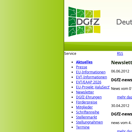
Service
RSS
Newslett
Aktuelles
Presse
06.06.2012
EU-Informationen
EVT-Informationen
DGfZ-newsl
EVT/EAAP 2026
EU-Projekt ‚ValuSect‘
News vom 01
Newsletter
mehr da
DGfZ-Ehrungen
Förderpreise
30.04.2012
Mitglieder
Schriftenreihe
DGfZ-newsl
Stellenmarkt
Stellungnahmen
news vom 4. 
Termine
mehr da