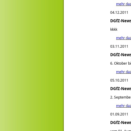
mehr da
04.12.2011
DGfZ-News
kkkk
mehr da
03.11.2011
DGfZ-News
6. Oktober b
mehr da
05.10.2011
DGfZ-News
2. September
mehr da
01.09.2011
DGfZ-News