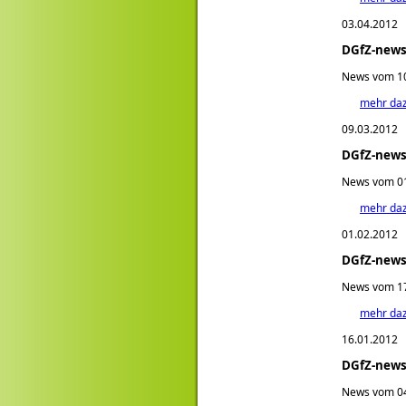
03.04.2012
DGfZ-newsl
News vom 10.
mehr da
09.03.2012
DGfZ-news
News vom 01
mehr da
01.02.2012
DGfZ-newsl
News vom 17
mehr da
16.01.2012
DGfZ-newsl
News vom 04