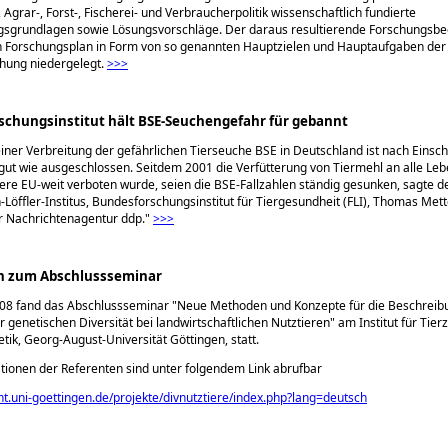
 Agrar-, Forst-, Fischerei- und Verbraucherpolitik wissenschaftlich fundierte
gsgrundlagen sowie Lösungsvorschläge. Der daraus resultierende Forschungsbed
n Forschungsplan in Form von so genannten Hauptzielen und Hauptaufgaben der
chung niedergelegt.
>>>
schungsinstitut hält BSE-Seuchengefahr für gebannt
einer Verbreitung der gefährlichen Tierseuche BSE in Deutschland ist nach Einsc
gut wie ausgeschlossen. Seitdem 2001 die Verfütterung von Tiermehl an alle Leb
iere EU-weit verboten wurde, seien die BSE-Fallzahlen ständig gesunken, sagte d
h-Löffler-Institus, Bundesforschungsinstitut für Tiergesundheit (FLI), Thomas Mette
r Nachrichtenagentur ddp."
>>>
n zum Abschlussseminar
08 fand das Abschlussseminar "Neue Methoden und Konzepte für die Beschreib
r genetischen Diversität bei landwirtschaftlichen Nutztieren" am Institut für Tier
tik, Georg-August-Universität Göttingen, statt.
tionen der Referenten sind unter folgendem Link abrufbar
t.uni-goettingen.de/projekte/divnutztiere/index.php?lang=deutsch