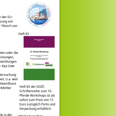
n der EU-
tzung von
 Fleisch von
Heft 83
nten oder die
eistungen,
ntwicklungen
r. Kay-Uwe
ntersuchung
t. U.a. weil
beeinflusst
Heft 83 der DGfZ-
rbfehler
Schriftenreihe zum 10.
Pferde-Workshops ist ab
sofort zum Preis von 15
Euro zuzüglich Porto und
Verpackung erhältlich.
le in der