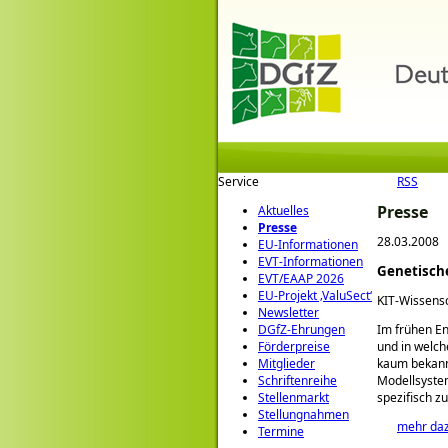
Service
RSS
Presse
Aktuelles
Presse
28.03.2008
EU-Informationen
EVT-Informationen
Genetische
EVT/EAAP 2026
EU-Projekt ‚ValuSect‘
KIT-Wissensc
Newsletter
Im frühen En
DGfZ-Ehrungen
und in welch
Förderpreise
kaum bekannt
Mitglieder
Modellsystem
Schriftenreihe
spezifisch z
Stellenmarkt
Stellungnahmen
mehr da
Termine