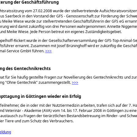
iterung der Geschäftsführung
chtsratssitzung vom 27.02.2008 wurde der stellvertretende Aufsichtsratsvorsitze
s Saerbeck in den Vorstand der GFS - Genossenschaft zur Förderung der Schwe
u Meike Wiese wurde zur stellvertretenden Geschäftsführerin der GFS eG ernann
hrung wird damit zukünftig von drei Personen wahrgenommen: Annette Niggemey
und Meike Wiese. Jede Person betreut ein eigenes Zuständigkeitsgebiet.
ppelhoff-Rickert wurde in der Gesellschafterversammlung der GFS-Top-Animal-
sführer ernannt. Zusammen mit Josef Brüninghoff wird er zukünftig die Geschäft
mal-Service GmbH führen.
>>>
ung des Gentechnikrechts
t für Sie häufig gestellte Fragen zur Novellierung des Gentechnikrechts und zur
ng "Ohne Gentechnik" zusammengestellt.
>>>
upttagung in Göttingen wieder ein Erfolg
eilnehmer, die in oder mit der Nutztiermedizin arbeiten, trafen sich auf der 7. 
und Veterinär - Akademie (AVA) vom 14. bis 17. Februar 2008 in Göttingen zu ein
austausch zu Fragen der tierärztlichen Bestandsbetreuung im Rinder- und Schw
er Tiere und zum Schutz des Verbrauchers.
eldung