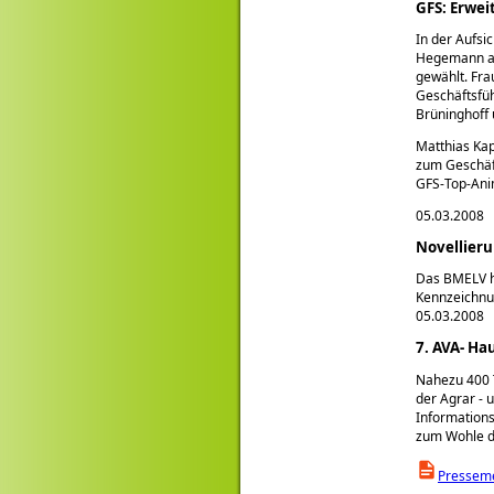
GFS: Erwe
In der Aufsi
Hegemann au
gewählt. Fra
Geschäftsfü
Brüninghoff 
Matthias Ka
zum Geschäft
GFS-Top-Ani
05.03.2008
Novellier
Das BMELV ha
Kennzeichnu
05.03.2008
7. AVA- Ha
Nahezu 400 T
der Agrar - 
Informations
zum Wohle d
Pressem