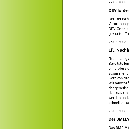
27.03.2008
DBV forde
Der Deutsche
Verordnung 
DBV-Generals
geklonten Ti
25.03.2008
LfL: Nach
"Nachhaltigk
Bereitstellu
ein professi
zusammentref
Götz von der
Wissenschaf
der genetisc
die DNA-Unte
werden und 
schnell zu k
25.03.2008
Der BMELV
Das BMELV be