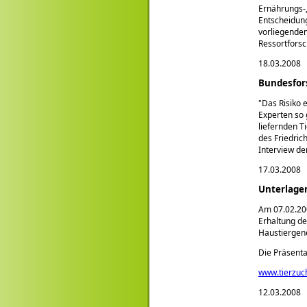
Ernährungs-,
Entscheidun
vorliegende
Ressortfors
18.03.2008
Bundesfor
"Das Risiko 
Experten so 
liefernden T
des Friedric
Interview de
17.03.2008
Unterlage
Am 07.02.20
Erhaltung de
Haustiergene
Die Präsenta
www.tierzuch
12.03.2008