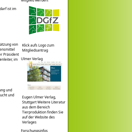
Mitglied werden!
arf ist im
hätzung von
Klick aufs Logo zum
ensmittel
Mitgliedsantrag
er Präsident
Ulmer Verlag
nleiter, im
ung und
zucht und
Eugen Ulmer Verlag,
Stuttgart Weitere Literatur
aus dem Bereich
Tierproduktion finden Sie
auf der Website des
Verlages
Forschungsinfos