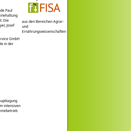
nde Paul
inehaltung
t. Die
aus den Bereichen Agrar-
er, Josef
und
Ernährungswissenschaften
Service GmbH
e in der
Haupttagung
em intensiven
einebetrieb