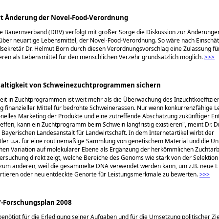
rt Änderung der Novel-Food-Verordnung
 Bauernverband (DBV) verfolgt mit großer Sorge die Diskussion zur Änderunge
über neuartige Lebensmittel, der Novel-Food-Verordnung. So wäre nach Einschä
ekretär Dr. Helmut Born durch diesen Ver­ordnungsvorschlag eine Zulassung für
eren als Lebensmittel für den menschlichen Verzehr grundsätzlich möglich.
>>>
haltigkeit von Schweinezuchtprogrammen sichern
eit in Zuchtprogrammen ist weit mehr als die Überwachung des Inzuchtkoeffizie
ng finanzieller Mittel für bedrohte Schweinerassen. Nur wenn konkurrenzfähige L
onelles Marketing der Produkte und eine zutreffende Abschätzung zukünftiger E
fen, kann ein Zuchtprogramm beim Schwein langfristig existieren", meint Dr. D
 Bayerischen Landesanstalt für Landwirtschaft. In dem Internetartikel wirbt der
tler u.a. für eine routinemäßige Sammlung von genetischem Material und die U
hen Variation auf molekularer Ebene als Ergänzung der herkömmlichen Zuchtarbei
rsuchung direkt zeigt, welche Bereiche des Genoms wie stark von der Selektion 
zum anderen, weil die gesammelte DNA verwendet werden kann, um z.B. neue E
artieren oder neu entdeckte Genorte für Leistungsmerkmale zu bewerten.
>>>
-Forschungsplan 2008
nötigt für die Erledigung seiner Aufgaben und für die Umsetzung politischer Zie