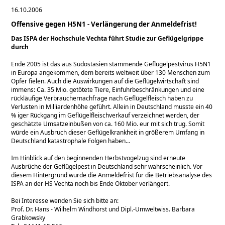
16.10.2006
Offensive gegen H5N1 - Verlängerung der Anmeldefrist!
Das ISPA der Hochschule Vechta führt Studie zur Geflügelgrippe
durch
Ende 2005 ist das aus Südostasien stammende Geflügelpestvirus H5N1
in Europa angekommen, dem bereits weltweit über 130 Menschen zum
Opfer fielen. Auch die Auswirkungen auf die Geflügelwirtschaft sind
immens: Ca. 35 Mio. getötete Tiere, Einfuhrbeschränkungen und eine
rückläufige Verbrauchernachfrage nach Geflügelfleisch haben zu
Verlusten in Milliardenhöhe geführt. Allein in Deutschland musste ein 40
% iger Rückgang im Geflügelfleischverkauf verzeichnet werden, der
geschätzte Umsatzeinbußen von ca. 160 Mio. eur mit sich trug. Somit
würde ein Ausbruch dieser Geflügelkrankheit in größerem Umfang in
Deutschland katastrophale Folgen haben…
Im Hinblick auf den beginnenden Herbstvogelzug sind erneute
Ausbrüche der Geflügelpest in Deutschland sehr wahrscheinlich. Vor
diesem Hintergrund wurde die Anmeldefrist für die Betriebsanalyse des
ISPA an der HS Vechta noch bis Ende Oktober verlängert.
Bei Interesse wenden Sie sich bitte an:
Prof. Dr. Hans - Wilhelm Windhorst und Dipl.-Umweltwiss. Barbara
Grabkowsky