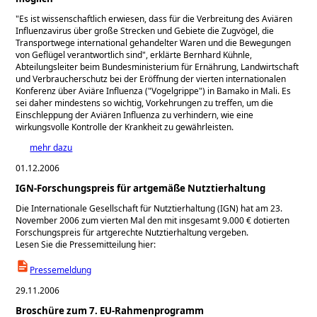
Es ist wissenschaftlich erwiesen, dass für die Verbreitung des Aviären
Influenzavirus über große Strecken und Gebiete die Zugvögel, die
Transportwege international gehandelter Waren und die Bewegungen
von Geflügel verantwortlich sind
, erklärte Bernhard Kühnle,
Abteilungsleiter beim Bundesministerium für Ernährung, Landwirtschaft
und Verbraucherschutz bei der Eröffnung der vierten internationalen
Konferenz über Aviäre Influenza (
Vogelgrippe
) in Bamako in Mali. Es
sei daher mindestens so wichtig, Vorkehrungen zu treffen, um die
Einschleppung der Aviären Influenza zu verhindern, wie eine
wirkungsvolle Kontrolle der Krankheit zu gewährleisten.
mehr dazu
01.12.2006
IGN-Forschungspreis für artgemäße Nutztierhaltung
Die Internationale Gesellschaft für Nutztierhaltung (IGN) hat am 23.
November 2006 zum vierten Mal den mit insgesamt 9.000 € dotierten
Forschungspreis für artgerechte Nutztierhaltung vergeben.
Lesen Sie die Pressemitteilung hier:
Pressemeldung
29.11.2006
Broschüre zum 7. EU-Rahmenprogramm