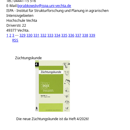
Tel.: 04441-15 516
E-Mail:
bgrabkowsky@ispa.uni-vechta.de
ISPA - Institut für Strukturforschung und Planung in agrarischen
Intensivgebieten
Hochschule Vechta
Driverstr. 22
49377 Vechta.
1
2
3
⋅⋅⋅
329
330
331
332
333
334
335
336
337
338
339
RSS
Züchtungskunde
Die neue Züchtungskunde ist da Heft 4/2026!