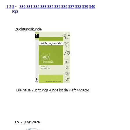
1
2
3
⋅⋅⋅
330
331
332
333
334
335
336
337
338
339
340
RSS
Züchtungskunde
Die neue Züchtungskunde ist da Heft 4/2026!
EVT/EAAP 2026