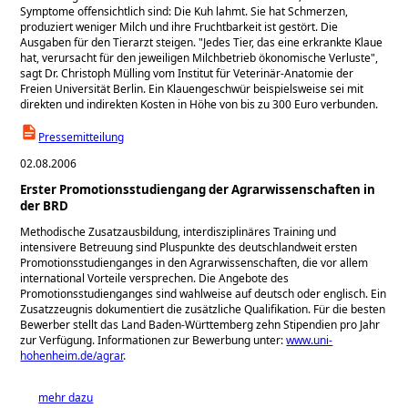
Symptome offensichtlich sind: Die Kuh lahmt. Sie hat Schmerzen,
produziert weniger Milch und ihre Fruchtbarkeit ist gestört. Die
Ausgaben für den Tierarzt steigen. "Jedes Tier, das eine erkrankte Klaue
hat, verursacht für den jeweiligen Milchbetrieb ökonomische Verluste",
sagt Dr. Christoph Mülling vom Institut für Veterinär-Anatomie der
Freien Universität Berlin. Ein Klauengeschwür beispielsweise sei mit
direkten und indirekten Kosten in Höhe von bis zu 300 Euro verbunden.
Pressemitteilung
02.08.2006
Erster Promotionsstudiengang der Agrarwissenschaften in
der BRD
Methodische Zusatzausbildung, interdisziplinäres Training und
intensivere Betreuung sind Pluspunkte des deutschlandweit ersten
Promotionsstudienganges in den Agrarwissenschaften, die vor allem
international Vorteile versprechen. Die Angebote des
Promotionsstudienganges sind wahlweise auf deutsch oder englisch. Ein
Zusatzzeugnis dokumentiert die zusätzliche Qualifikation. Für die besten
Bewerber stellt das Land Baden-Württemberg zehn Stipendien pro Jahr
zur Verfügung. Informationen zur Bewerbung unter:
www.uni-
hohenheim.de/agrar
.
mehr dazu