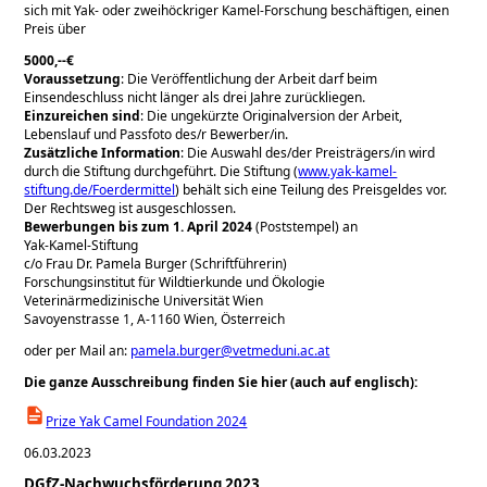
sich mit Yak- oder zweihöckriger Kamel-Forschung beschäftigen, einen
Preis über
5000,--€
Voraussetzung
: Die Veröffentlichung der Arbeit darf beim
Einsendeschluss nicht länger als drei Jahre zurückliegen.
Einzureichen sind
: Die ungekürzte Originalversion der Arbeit,
Lebenslauf und Passfoto des/r Bewerber/in.
Zusätzliche Information
: Die Auswahl des/der Preisträgers/in wird
durch die Stiftung durchgeführt. Die Stiftung (
www.yak-kamel-
stiftung.de/Foerdermittel
) behält sich eine Teilung des Preisgeldes vor.
Der Rechtsweg ist ausgeschlossen.
Bewerbungen bis zum 1. April 2024
(Poststempel) an
Yak-Kamel-Stiftung
c/o Frau Dr. Pamela Burger (Schriftführerin)
Forschungsinstitut für Wildtierkunde und Ökologie
Veterinärmedizinische Universität Wien
Savoyenstrasse 1, A-1160 Wien, Österreich
oder per Mail an:
pamela.burger@vetmeduni.ac.at
Die ganze Ausschreibung finden Sie hier (auch auf englisch):
Prize Yak Camel Foundation 2024
06.03.2023
DGfZ-Nachwuchsförderung 2023