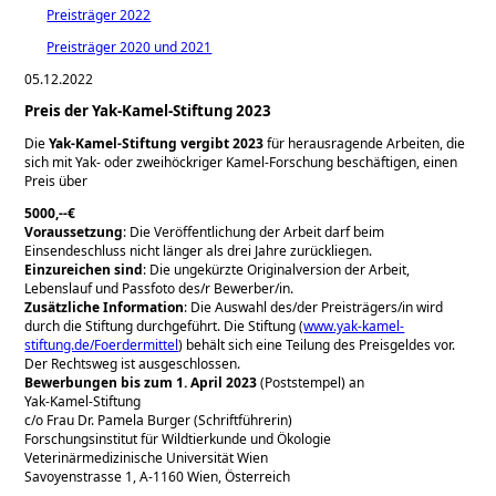
Preisträger 2022
Preisträger 2020 und 2021
05.12.2022
Preis der Yak-Kamel-Stiftung 2023
Die
Yak-Kamel-Stiftung vergibt 2023
für herausragende Arbeiten, die
sich mit Yak- oder zweihöckriger Kamel-Forschung beschäftigen, einen
Preis über
5000,--€
Voraussetzung
: Die Veröffentlichung der Arbeit darf beim
Einsendeschluss nicht länger als drei Jahre zurückliegen.
Einzureichen sind
: Die ungekürzte Originalversion der Arbeit,
Lebenslauf und Passfoto des/r Bewerber/in.
Zusätzliche Information
: Die Auswahl des/der Preisträgers/in wird
durch die Stiftung durchgeführt. Die Stiftung (
www.yak-kamel-
stiftung.de/Foerdermittel
) behält sich eine Teilung des Preisgeldes vor.
Der Rechtsweg ist ausgeschlossen.
Bewerbungen bis zum 1. April 2023
(Poststempel) an
Yak-Kamel-Stiftung
c/o Frau Dr. Pamela Burger (Schriftführerin)
Forschungsinstitut für Wildtierkunde und Ökologie
Veterinärmedizinische Universität Wien
Savoyenstrasse 1, A-1160 Wien, Österreich