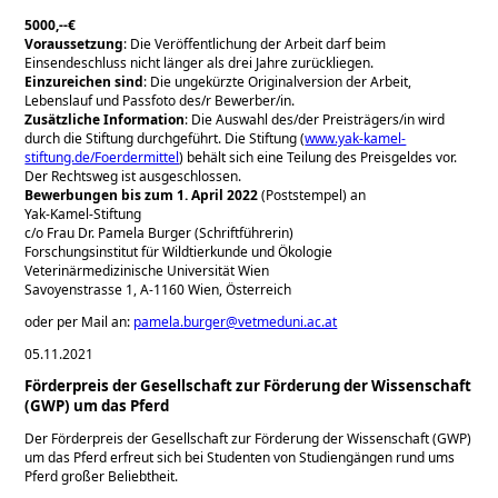
5000,--€
Voraussetzung
: Die Veröffentlichung der Arbeit darf beim
Einsendeschluss nicht länger als drei Jahre zurückliegen.
Einzureichen sind
: Die ungekürzte Originalversion der Arbeit,
Lebenslauf und Passfoto des/r Bewerber/in.
Zusätzliche Information
: Die Auswahl des/der Preisträgers/in wird
durch die Stiftung durchgeführt. Die Stiftung (
www.yak-kamel-
stiftung.de/Foerdermittel
) behält sich eine Teilung des Preisgeldes vor.
Der Rechtsweg ist ausgeschlossen.
Bewerbungen bis zum 1. April 2022
(Poststempel) an
Yak-Kamel-Stiftung
c/o Frau Dr. Pamela Burger (Schriftführerin)
Forschungsinstitut für Wildtierkunde und Ökologie
Veterinärmedizinische Universität Wien
Savoyenstrasse 1, A-1160 Wien, Österreich
oder per Mail an:
pamela.burger@vetmeduni.ac.at
05.11.2021
Förderpreis der Gesellschaft zur Förderung der Wissenschaft
(GWP) um das Pferd
Der Förderpreis der Gesellschaft zur Förderung der Wissenschaft (GWP)
um das Pferd erfreut sich bei Studenten von Studiengängen rund ums
Pferd großer Beliebtheit.