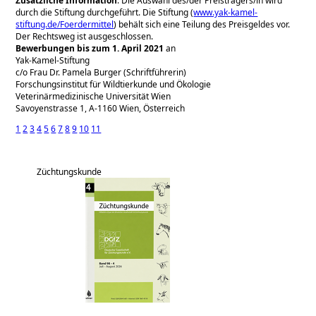
Zusätzliche Information
: Die Auswahl des/der Preisträgers/in wird
durch die Stiftung durchgeführt. Die Stiftung (
www.yak-kamel-
stiftung.de/Foerdermittel
) behält sich eine Teilung des Preisgeldes vor.
Der Rechtsweg ist ausgeschlossen.
Bewerbungen bis zum 1. April 2021
an
Yak-Kamel-Stiftung
c/o Frau Dr. Pamela Burger (Schriftführerin)
Forschungsinstitut für Wildtierkunde und Ökologie
Veterinärmedizinische Universität Wien
Savoyenstrasse 1, A-1160 Wien, Österreich
1
2
3
4
5
6
7
8
9
10
11
Züchtungskunde