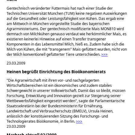
Gentechnisch veränderter Futtermais hat nach einer Studie der
Technischen Universität München (TUM) keine negativen Auswirkungen
auf die Gesundheit oder Leistungsfähigkeit von Kühen. Das ergab eine
am Mittwoch in München vorgestellte Studie des bayerischen
Agrarministeriums. Der gentechnisch modifizierte Mais MON810 wird
demnach von Milchkühen genauso verdaut wie herkömmlicher Mais, es
existieren keinerlei Hinweise auf einen Transfer transgener
Komponenten in das Lebensmittel Milch, hieß es. Zudem habe sich die
Milch von Kühen, die mit
transgenem
Mais gefüttert wurden, nicht von
der Milch konventionell gefütterter Tiere unterschieden.
>>>
23.03.2009
Heinen begrüßt Einrichtung des Bioökonomierats
Die Agrarwirtschaft mit ihren vor- und nachgelagerten
Wirtschaftsbereichen ist ein ökonomisches und zudem stabiles
Schwergewicht in unserer Volkswirtschaft. Damit das so bleibt, müssen
Forschung, Entwicklung und Innovation gezielt zur Steigerung seiner
Wettbewerbsfähigkeit eingesetzt werden
, sagte die Parlamentarische
Staatssekretärin bei der Bundesministerin für Ernährung,
Landwirtschaft und Verbraucherschutz (BMELV), Ursula Heinen,
anlässlich der konstituierenden Sitzung des Forschungs- und
Technologierates Bioökonomie, in Berlin.
>>>
23.03.2009
Marbach aktuell 02/2009