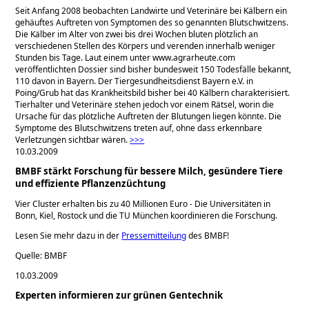
Seit Anfang 2008 beobachten Landwirte und Veterinäre bei Kälbern ein
gehäuftes Auftreten von Symptomen des so genannten Blutschwitzens.
Die Kälber im Alter von zwei bis drei Wochen bluten plötzlich an
verschiedenen Stellen des Körpers und verenden innerhalb weniger
Stunden bis Tage. Laut einem unter www.agrarheute.com
veröffentlichten Dossier sind bisher bundesweit 150 Todesfälle bekannt,
110 davon in Bayern. Der Tiergesundheitsdienst Bayern e.V. in
Poing/Grub hat das Krankheitsbild bisher bei 40 Kälbern charakterisiert.
Tierhalter und Veterinäre stehen jedoch vor einem Rätsel, worin die
Ursache für das plötzliche Auftreten der Blutungen liegen könnte. Die
Symptome des Blutschwitzens treten auf, ohne dass erkennbare
Verletzungen sichtbar wären.
>>>
10.03.2009
BMBF stärkt Forschung für bessere Milch, gesündere Tiere
und effiziente Pflanzenzüchtung
Vier Cluster erhalten bis zu 40 Millionen Euro - Die Universitäten in
Bonn, Kiel, Rostock und die TU München koordinieren die Forschung.
Lesen Sie mehr dazu in der
Pressemitteilung
des BMBF!
Quelle: BMBF
10.03.2009
Experten informieren zur grünen Gentechnik