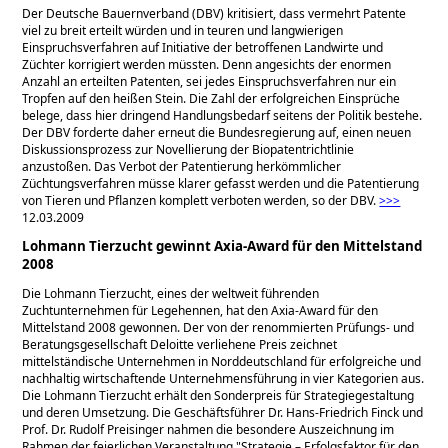
Der Deutsche Bauernverband (DBV) kritisiert, dass vermehrt Patente
viel zu breit erteilt würden und in teuren und langwierigen
Einspruchsverfahren auf Initiative der betroffenen Landwirte und
Züchter korrigiert werden müssten. Denn angesichts der enormen
Anzahl an erteilten Patenten, sei jedes Einspruchsverfahren nur ein
Tropfen auf den heißen Stein. Die Zahl der erfolgreichen Einsprüche
belege, dass hier dringend Handlungsbedarf seitens der Politik bestehe.
Der DBV forderte daher erneut die Bundesregierung auf, einen neuen
Diskussionsprozess zur Novellierung der Biopatentrichtlinie
anzustoßen. Das Verbot der Patentierung herkömmlicher
Züchtungsverfahren müsse klarer gefasst werden und die Patentierung
von Tieren und Pflanzen komplett verboten werden, so der DBV.
>>>
12.03.2009
Lohmann Tierzucht gewinnt Axia-Award für den Mittelstand
2008
Die Lohmann Tierzucht, eines der weltweit führenden
Zuchtunternehmen für Legehennen, hat den Axia-Award für den
Mittelstand 2008 gewonnen. Der von der renommierten Prüfungs- und
Beratungsgesellschaft Deloitte verliehene Preis zeichnet
mittelständische Unternehmen in Norddeutschland für erfolgreiche und
nachhaltig wirtschaftende Unternehmensführung in vier Kategorien aus.
Die Lohmann Tierzucht erhält den Sonderpreis für Strategiegestaltung
und deren Umsetzung. Die Geschäftsführer Dr. Hans-Friedrich Finck und
Prof. Dr. Rudolf Preisinger nahmen die besondere Auszeichnung im
Rahmen der feierlichen Veranstaltung
Strategie – Erfolgsfaktor für den