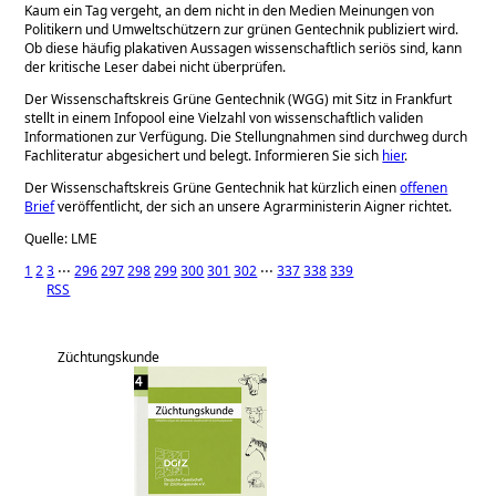
Kaum ein Tag vergeht, an dem nicht in den Medien Meinungen von
Politikern und Umweltschützern zur grünen Gentechnik publiziert wird.
Ob diese häufig plakativen Aussagen wissenschaftlich seriös sind, kann
der kritische Leser dabei nicht überprüfen.
Der Wissenschaftskreis Grüne Gentechnik (WGG) mit Sitz in Frankfurt
stellt in einem Infopool eine Vielzahl von wissenschaftlich validen
Informationen zur Verfügung. Die Stellungnahmen sind durchweg durch
Fachliteratur abgesichert und belegt. Informieren Sie sich
hier
.
Der Wissenschaftskreis Grüne Gentechnik hat kürzlich einen
offenen
Brief
veröffentlicht, der sich an unsere Agrarministerin Aigner richtet.
Quelle: LME
1
2
3
⋅⋅⋅
296
297
298
299
300
301
302
⋅⋅⋅
337
338
339
RSS
Züchtungskunde