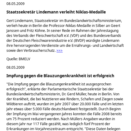
08.05.2009
Staatssekretär Lindemann verleiht Niklas-Medaille
Gert Lindemann, Staatssekretär im Bundeslandwirtschaftsministerium,
verlieh heute in Berlin die Professor-Niklas-Medaille in Silber an Geert
Janssen und Fritz Köhne. In seiner Rede im Rahmen der Jahrestagung
des Verbands der Fleischwirtschaft e.V. (VDF) und des Bundesverbands
der Deutschen Fleischwarenindustrie e.V. (BVDF) würdigte Lindemann
ihre hervorragenden Verdienste um die Ernährungs- und Landwirtschaft
sowie den Verbraucherschutz.
>>>
Quelle: BMELV
08.05.2009
Impfung gegen die Blauzungenkrankheit ist erfolgreich
Die Impfung gegen die Blauzungenkrankheit ist ausgesprochen
erfolgreich
, erklärte der Parlamentarische Staatssekretär bei der
Bundeslandwirtschaftsministerin, Dr. Gerd Müller, heute in Berlin. Von
der Krankheit, die bei Nutztieren wie Rindern, Schafen und Ziegen sowie
Wildtieren auftritt, wurden im Jahr 2007 über 20.000 Fälle und im letzten
Jahr etwas über 5.000 Fälle deutschlandweit festgestellt. Durch Beginn
der Impfung im Mai vergangenen Jahres konnten die Fälle 2008 bereits
um 75 Prozent reduziert werden. Nach Müllers Angaben wurden in
diesem Jahr nur 117 Fälle gezählt, was lediglich fünf Prozent der
Erkrankungen im Vorjahreszeitraum entspricht.
Diese Daten belegen