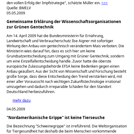
den vollen Erfolg der Impfstrategie
, schätzte Müller ein.
>>>
Quelle: BMELV
05.05.2009
Gemeinsame Erklärung der Wissenschaftsorganisationen
zur Grünen Gentechnik
Am 14. April 2009 hat die Bundesministerin für Ernährung,
Landwirtschaft und Verbraucherschutz Ilse Aigner mit sofortiger
Wirkung den Anbau von gentechnisch verändertem Mais verboten. Die
Ministerin wies darauf hin, dass es sich hier um keine
Grundsatzentscheidung zum Umgang mit Grüner Gentechnik, sondern
um eine Einzelfallentscheidung handle. Zuvor hatte die oberste
europäische Zulassungsbehörde EFSA keine Bedenken gegen einen
Anbau geäußert. Aus der Sicht von Wissenschaft und Forschung besteht
große Sorge, dass diese Entscheidung den Trend verstärken wird, mit
einer aller Voraussicht nach wichtigen Zukunftstechnologie irrational
umzugehen und dadurch irreparable Schäden für den Standort
Deutschland herbeizuführen.
mehr dazu
04.05.2009
"Nordamerikanische Grippe" ist keine Tierseuche
Die Bezeichnung
Schweinegrippe
ist irreführend. Die Weltorganisation
für Tiergesundheit hat deshalb die beim Menschen vorkommende