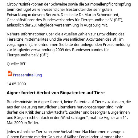
Circovirusinfektionen der Schweine sowie die Salmonellenpflichtimpfung
beim Geflügel waren wesentlicher Bestandteil der sehr guten
Entwicklung in diesem Bereich. Dies teilte Dr. Martin Schneidereit,
Geschäftsführer des Bundesverbandes für Tiergesundheit e.V. (BfT),
anlässlich der 23. Mitgliederversammlung in Augsburg mit.
Nähere Informationen über die aktuellen Zahlen zur Entwicklung des
Tierarzneimittelmarktes und die wesentlichen Aktivitäten des BfT im
vergangenen Jahr, entnehmen Sie bitte der anliegenden Pressemeldung
zur Mitgliederversammlung 2009 des Bundesverbandes für
Tiergesundheit e.V. (BfT).
Quelle: BfT
Pressemitteilung
14.05.2009
Aigner fordert Verbot von Biopatenten auf Tiere
Bundesministerin Aigner fordert, keine Patente auf Tiere zuzulassen, die
aus der Kreuzung natürlicher Elterntiere hervorgegangen sind.
Wir
dürfen die Kritik der Landwirtschaft, Züchter und besorgter Bürgerinnen
und Bürger nicht einfach in den Wind schlagen
, mahnte Aigner am 11.
Mai 2009 in Berlin.
Jedes männliche Tier kann eine Vielzahl von Nachkommen erzeugen.
Gingen Patente mit der Geburt auf Kälber, Ferkel oder Lämmer über,