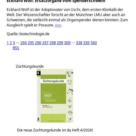
Eckhard Wolf: Ersatzorgane vom Spenderschwein
Eckhard Wolf ist der Adoptivvater von Uschi, dem ersten Klonkalb der
Welt. Der Wissenschaftler forscht an der Münchner LMU aber auch an
Schweinen, die vielleicht einmal als Organspender dienen könnten. Zum
Ausgleich spielt er Posaune.
>>>
Quelle: biotechnologie.de
1
2
3
⋅⋅⋅
294
295
296
297
298
299
300
⋅⋅⋅
338
339
340
RSS
Züchtungskunde
Die neue Züchtungskunde ist da Heft 4/2026!