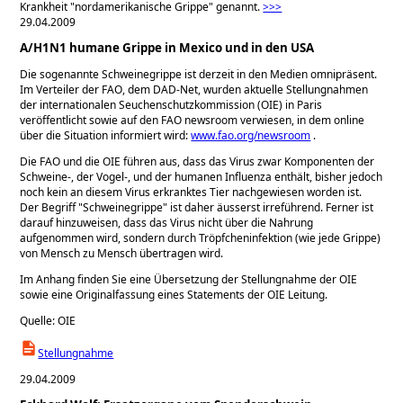
Krankheit
nordamerikanische Grippe
genannt.
>>>
29.04.2009
A/H1N1 humane Grippe in Mexico und in den USA
Die sogenannte Schweinegrippe ist derzeit in den Medien omnipräsent.
Im Verteiler der FAO, dem DAD-Net, wurden aktuelle Stellungnahmen
der internationalen Seuchenschutzkommission (OIE) in Paris
veröffentlicht sowie auf den FAO newsroom verwiesen, in dem online
über die Situation informiert wird:
www.fao.org/newsroom
.
Die FAO und die OIE führen aus, dass das Virus zwar Komponenten der
Schweine-, der Vogel-, und der humanen Influenza enthält, bisher jedoch
noch kein an diesem Virus erkranktes Tier nachgewiesen worden ist.
Der Begriff
Schweinegrippe
ist daher äusserst irreführend. Ferner ist
darauf hinzuweisen, dass das Virus nicht über die Nahrung
aufgenommen wird, sondern durch Tröpfcheninfektion (wie jede Grippe)
von Mensch zu Mensch übertragen wird.
Im Anhang finden Sie eine Übersetzung der Stellungnahme der OIE
sowie eine Originalfassung eines Statements der OIE Leitung.
Quelle: OIE
Stellungnahme
29.04.2009