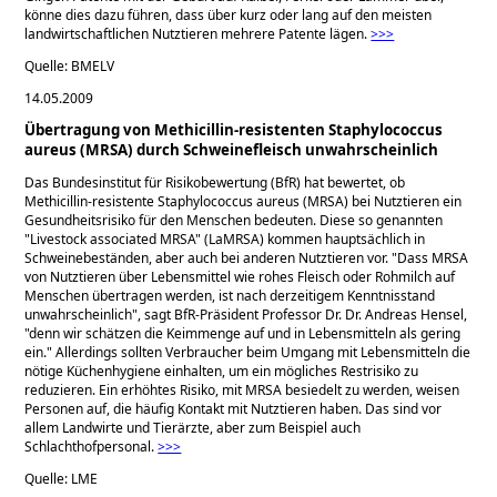
könne dies dazu führen, dass über kurz oder lang auf den meisten
landwirtschaftlichen Nutztieren mehrere Patente lägen.
>>>
Quelle: BMELV
14.05.2009
Übertragung von Methicillin-resistenten Staphylococcus
aureus (MRSA) durch Schweinefleisch unwahrscheinlich
Das Bundesinstitut für Risikobewertung (BfR) hat bewertet, ob
Methicillin-resistente Staphylococcus aureus (MRSA) bei Nutztieren ein
Gesundheitsrisiko für den Menschen bedeuten. Diese so genannten
Livestock associated MRSA
(LaMRSA) kommen hauptsächlich in
Schweinebeständen, aber auch bei anderen Nutztieren vor.
Dass MRSA
von Nutztieren über Lebensmittel wie rohes Fleisch oder Rohmilch auf
Menschen übertragen werden, ist nach derzeitigem Kenntnisstand
unwahrscheinlich
, sagt BfR-Präsident Professor Dr. Dr. Andreas Hensel,
denn wir schätzen die Keimmenge auf und in Lebensmitteln als gering
ein.
Allerdings sollten Verbraucher beim Umgang mit Lebensmitteln die
nötige Küchenhygiene einhalten, um ein mögliches Restrisiko zu
reduzieren. Ein erhöhtes Risiko, mit MRSA besiedelt zu werden, weisen
Personen auf, die häufig Kontakt mit Nutztieren haben. Das sind vor
allem Landwirte und Tierärzte, aber zum Beispiel auch
Schlachthofpersonal.
>>>
Quelle: LME