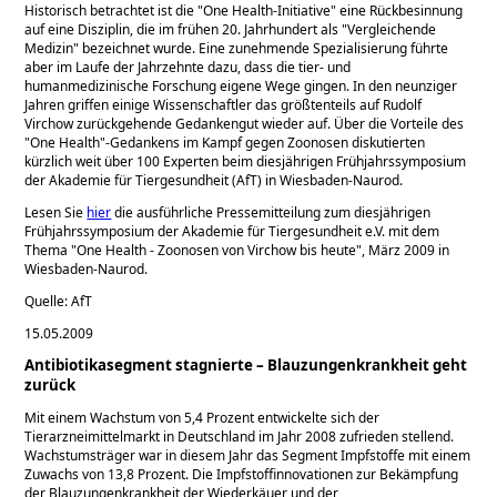
Historisch betrachtet ist die
One Health-Initiative
eine Rückbesinnung
auf eine Disziplin, die im frühen 20. Jahrhundert als
Vergleichende
Medizin
bezeichnet wurde. Eine zunehmende Spezialisierung führte
aber im Laufe der Jahrzehnte dazu, dass die tier- und
humanmedizinische Forschung eigene Wege gingen. In den neunziger
Jahren griffen einige Wissenschaftler das größtenteils auf Rudolf
Virchow zurückgehende Gedankengut wieder auf. Über die Vorteile des
One Health
-Gedankens im Kampf gegen Zoonosen diskutierten
kürzlich weit über 100 Experten beim diesjährigen Frühjahrssymposium
der Akademie für Tiergesundheit (AfT) in Wiesbaden-Naurod.
Lesen Sie
hier
die ausführliche Pressemitteilung zum diesjährigen
Frühjahrssymposium der Akademie für Tiergesundheit e.V. mit dem
Thema
One Health - Zoonosen von Virchow bis heute
, März 2009 in
Wiesbaden-Naurod.
Quelle: AfT
15.05.2009
Antibiotikasegment stagnierte – Blauzungenkrankheit geht
zurück
Mit einem Wachstum von 5,4 Prozent entwickelte sich der
Tierarzneimittelmarkt in Deutschland im Jahr 2008 zufrieden stellend.
Wachstumsträger war in diesem Jahr das Segment Impfstoffe mit einem
Zuwachs von 13,8 Prozent. Die Impfstoffinnovationen zur Bekämpfung
der Blauzungenkrankheit der Wiederkäuer und der