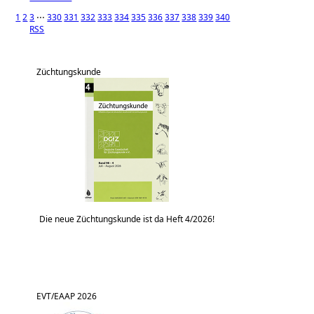
1
2
3
⋅⋅⋅
330
331
332
333
334
335
336
337
338
339
340
RSS
Züchtungskunde
Die neue Züchtungskunde ist da Heft 4/2026!
EVT/EAAP 2026