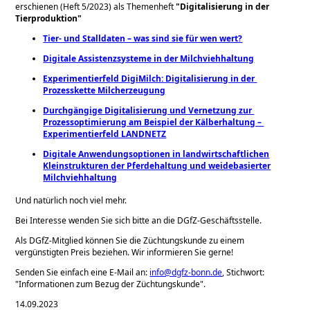
erschienen (Heft 5/2023) als Themenheft
Digitalisierung in der
Tierproduktion
Tier- und Stalldaten – was sind sie für wen wert?
Digitale Assistenzsysteme in der Milchviehhaltung
Experimentierfeld DigiMilch: Digitalisierung in der ​
Prozesskette Milcherzeugung
Durchgängige Digitalisierung und Vernetzung zur ​
Prozessoptimierung am Beispiel der Kälberhaltung – ​
Experimentierfeld LANDNETZ
Digitale Anwendungsoptionen in landwirtschaftlichen
Kleinstrukturen der Pferdehaltung und weidebasierter
Milchviehhaltung
Und natürlich noch viel mehr.
Bei Interesse wenden Sie sich bitte an die DGfZ-Geschäftsstelle.
Als DGfZ-Mitglied können Sie die Züchtungskunde zu einem
vergünstigten Preis beziehen. Wir informieren Sie gerne!
Senden Sie einfach eine E-Mail an:
info@dgfz-bonn.de
, Stichwort:
Informationen zum Bezug der Züchtungskunde
.
14.09.2023