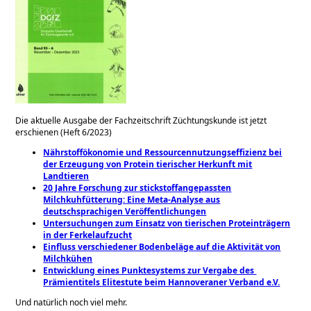
Die aktuelle Ausgabe der Fachzeitschrift Züchtungskunde ist jetzt
erschienen (Heft 6/2023)
Nährstoffökonomie und Ressourcennutzungseffizienz bei
der Erzeugung von Protein tierischer Herkunft mit
Landtieren
20 Jahre Forschung zur stickstoffangepassten
Milchkuhfütterung: Eine Meta-Analyse aus
deutschsprachigen Veröffentlichungen
Untersuchungen zum Einsatz von tierischen Proteinträgern
in der Ferkelaufzucht
Einfluss verschiedener Bodenbeläge auf die Aktivität von
Milchkühen
Entwicklung eines Punktesystems zur Vergabe des ​
Prämientitels Elitestute beim Hannoveraner Verband e.V.
Und natürlich noch viel mehr.