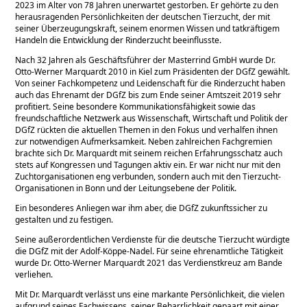
2023 im Alter von 78 Jahren unerwartet gestorben. Er gehörte zu den
herausragenden Persönlichkeiten der deutschen Tierzucht, der mit
seiner Überzeugungskraft, seinem enormen Wissen und tatkräftigem
Handeln die Entwicklung der Rinderzucht beeinflusste.
Nach 32 Jahren als Geschäftsführer der Masterrind GmbH wurde Dr.
Otto-Werner Marquardt 2010 in Kiel zum Präsidenten der DGfZ gewählt.
Von seiner Fachkompetenz und Leidenschaft für die Rinderzucht haben
auch das Ehrenamt der DGfZ bis zum Ende seiner Amtszeit 2019 sehr
profitiert. Seine besondere Kommunikationsfähigkeit sowie das
freundschaftliche Netzwerk aus Wissenschaft, Wirtschaft und Politik der
DGfZ rückten die aktuel­len Themen in den Fokus und verhalfen ihnen
zur notwendigen Aufmerksamkeit. Neben zahlreichen Fachgremien
brachte sich Dr. Marquardt mit seinem reichen Erfahrungs­schatz auch
stets auf Kongressen und Tagungen aktiv ein. Er war nicht nur mit den
Zucht­organisationen eng verbunden, sondern auch mit den Tierzucht-
Organisationen in Bonn und der Leitungsebene der Politik.
Ein besonderes Anliegen war ihm aber, die DGfZ zukunftssicher zu
gestalten und zu festigen.
Seine außerordentlichen Verdienste für die deutsche Tierzucht würdigte
die DGfZ mit der Adolf-Köppe-Nadel. Für seine ehrenamtliche Tätigkeit
wurde Dr. Otto-Werner Marquardt 2021 das Verdienstkreuz am Bande
verliehen.
Mit Dr. Marquardt verlässt uns eine markante Persönlichkeit, die vielen
aufgrund seines Fachwissens, seiner Beharrlichkeit gepaart mit einer