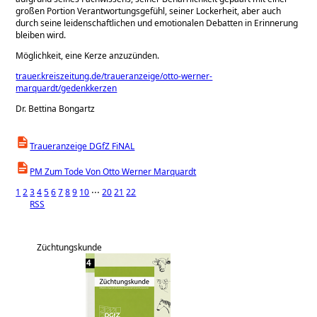
großen Portion Verantwortungsge­fühl, seiner Lockerheit, aber auch
durch seine leidenschaftlichen und emotionalen De­batten in Erinnerung
bleiben wird.
Möglichkeit, eine Kerze anzuzünden.
trauer.kreiszeitung.de/traueranzeige/otto-werner-
marquardt/gedenkkerzen
Dr. Bettina Bongartz
Traueranzeige DGfZ FiNAL
PM Zum Tode Von Otto Werner Marquardt
1
2
3
4
5
6
7
8
9
10
⋅⋅⋅
20
21
22
RSS
Züchtungskunde