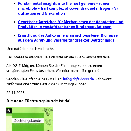
Fundamental insights into the host genome – rumen
microbiota – trait complex of cow-individual nitrogen (N)
utilisation and N excretion
Genetische Anzeichen für Mechanismen der Adaptation und
Produktion in westafrikanischen Rinderpopulationen
Ermittlung des Aufkommens an nicht-essbarer Biomasse
aus dem Agrar- und Verarbeitungssektor Deutschlands
Und natürlich noch viel mehr.
Bei Interesse wenden Sie sich bitte an die DGfZ-Geschäftsstelle.
Als DGfZ-Mitglied können Sie die Züchtungskunde zu einem
vergünstigten Preis beziehen. Wir informieren Sie gerne!
Senden Sie einfach eine E-Mail an:
info@dgfz-bonn.de
, Stichwort:
Informationen zum Bezug der Züchtungskunde
.
22.11.2023
Die neue Züchtungskunde ist da!