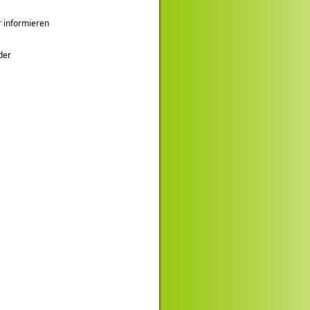
r informieren
der