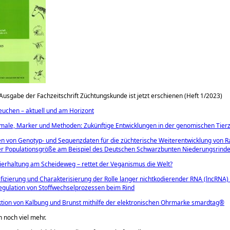
 Ausgabe der Fachzeitschrift Züchtungskunde ist jetzt erschienen (Heft 1/2023)
euchen – aktuell und am Horizont
ale, Marker und Methoden: Zukünftige Entwicklungen in der genomischen Tier
n von Genotyp- und Sequenzdaten für die züchterische Weiterentwicklung von R
er Populationsgröße am Beispiel des Deutschen Schwarzbunten Niederungsrind
ierhaltung am Scheideweg – rettet der Veganismus die Welt?
ifizierung und Charakterisierung der Rolle langer nichtkodierender RNA (lncRNA) 
gulation von Stoffwechselprozessen beim Rind
tion von Kalbung und Brunst mithilfe der elektronischen Ohrmarke smardtag®
h noch viel mehr.