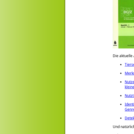
Die aktuelle
Tiers
Merkm
Nutze
klein
Nutzt
Ident
Genre
Detek
Und natürlic