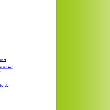
zucht
assen mit
es
bei der