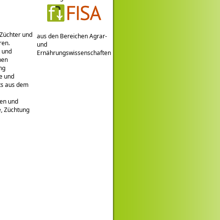
 Züchter und
aus den Bereichen Agrar-
ren.
und
t und
Ernährungswissenschaften
nen
ng
e und
ts aus dem
een und
e, Züchtung