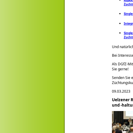
Zucht
Singl
Integ
Singl
Zucht
Und natürlic
Bei Interess
Als DGfZ-Mit
Sie gerne!
Senden Sie e
Züchtungsk
09.03.2023
Uelzener 
und -haltu