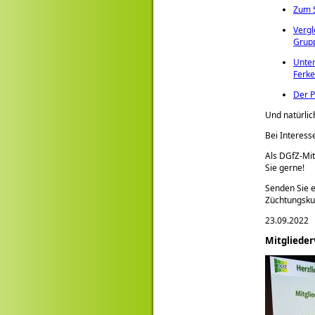
Zum S
Vergl
Grupp
Unter
Ferke
Der P
Und natürlic
Bei Interess
Als DGfZ-Mit
Sie gerne!
Senden Sie e
Züchtungsk
23.09.2022
Mitgliede