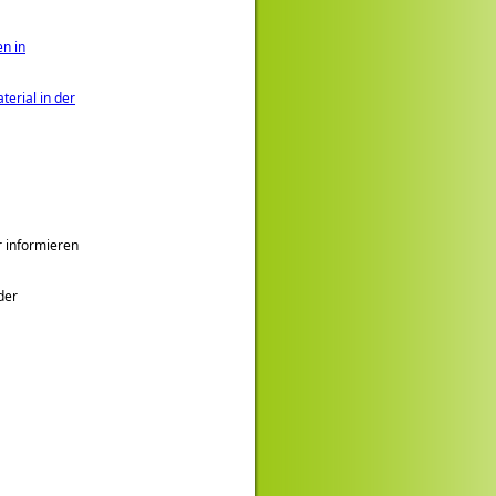
n in
erial in der
r informieren
der