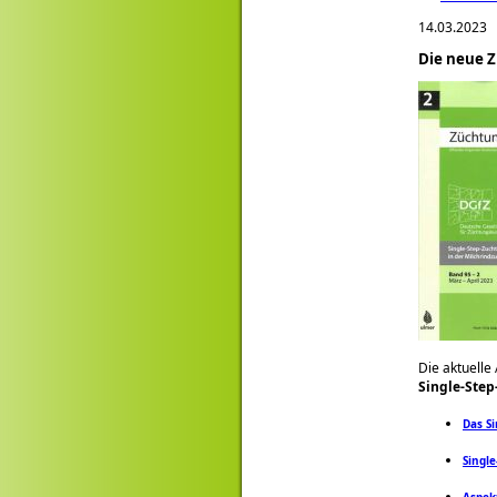
14.03.2023
Die neue Z
Die aktuelle
Single-Step
Das S
Singl
Aspek