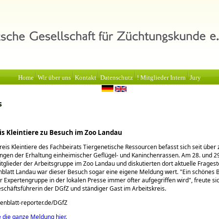
Home
Wir über uns
Kontakt
Datenschutz
! Mitglieder Intern
Jury
s
is Kleintiere zu Besuch im Zoo Landau
reis Kleintiere des Fachbeirats Tiergenetische Ressourcen befasst sich seit über
ngen der Erhaltung einheimischer Geflügel- und Kaninchenrassen. Am 28. und 2
itglieder der Arbeitsgruppe im Zoo Landau und diskutierten dort aktuelle Fragest
latt Landau war dieser Besuch sogar eine eigene Meldung wert.
Ein schönes B
er Expertengruppe in der lokalen Presse immer öfter aufgegriffen wird
, freute si
schäftsführerin der DGfZ und ständiger Gast im Arbeitskreis.
enblatt-reporter.de/DGfZ
e die ganze Meldung hier.