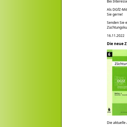
Bei Interess
Als DGfZ-Mit
Sie gerne!
Senden Sie e
Züchtungsk
16.11.2022
Die neue Z
Die aktuelle