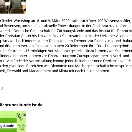
Rinder-Workshop am 8. und 9. März 2023 trafen sich über 100 Wissenschaftler,
ad Bevensen, um sich über aktuelle Entwicklungen in der Rinderzucht zu informie
atte die Deutsche Gesellschaft für Züchtungskunde und das Institut für Tierzuch
der Christian-Albrechts-Universität zu Kiel zusammen mit der Uelzener Allgemei
. An zwei hoch interessanten Tagen konnten Themen zur Rinderzucht und -haltu
und diskutiert werden. Insgesamt haben 20 Referenten ihre Forschungsergebniss
 des Sektors in 15-minütigen Vorträgen vorgestellt. Hinzu kamen zwei Statemen
 Rinderzuchtunternehmen zur Finanzierung von Zuchtprogrammen in Nord- und
and. Am Ende der Veranstaltung konnte jeder Teilnehmer neue Denkansätze, Id
 den jeweiligen Bereichen wie Ökonomie und Markt, gesellschaftliche Ansprüch
eit, Tierwohl und Management und Klima mit nach Hause nehmen.
zu
üchtungskunde ist da!