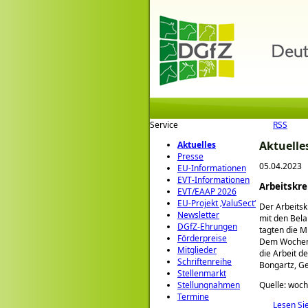
Service
RSS
Aktuelle
Aktuelles
Presse
05.04.2023
EU-Informationen
EVT-Informationen
Arbeitskre
EVT/EAAP 2026
EU-Projekt ‚ValuSect‘
Der Arbeitsk
Newsletter
mit den Bela
DGfZ-Ehrungen
tagten die M
Förderpreise
Dem Wochenb
Mitglieder
die Arbeit d
Schriftenreihe
Bongartz, Ge
Stellenmarkt
Quelle: woch
Stellungnahmen
Termine
Lesen Si