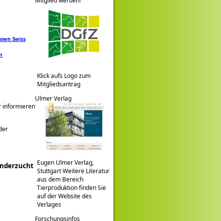
Mitglied werden!
rown Swiss
n
Klick aufs Logo zum
Mitgliedsantrag
Ulmer Verlag
r informieren
der
Eugen Ulmer Verlag,
inderzucht
Stuttgart Weitere Literatur
aus dem Bereich
Tierproduktion finden Sie
auf der Website des
Verlages
Forschungsinfos