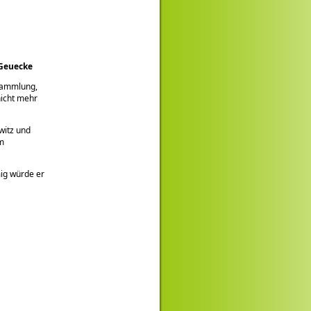
 Geuecke
sammlung,
nicht mehr
witz und
um
mig würde er