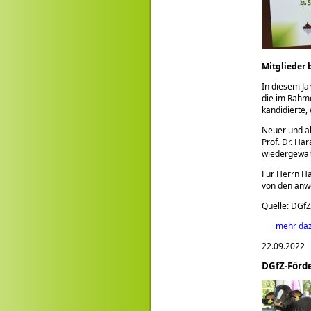
Mitglieder 
In diesem J
die im Rahme
kandidierte,
Neuer und al
Prof. Dr. Ha
wiedergewäh
Für Herrn Ha
von den anwe
Quelle: DGfZ
mehr da
22.09.2022
DGfZ-Förde