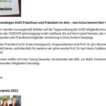
bestätigen DGfZ-Präsidium und Präsident im Amt – neu hinzu kommt Herr
ahr standen turnusgemäß Wahlen auf der Tagesordnung der DGfZ-Mitgliederver
n der DGfZ/GfT-Jahrestagung in Kiel stattfand. Bis auf Herrn Josef Hannen, der 
 wurden alle Präsidiumsmitglieder einstimmig in ihren Ämtern bestätigt.
ter Präsident ist Dr. Erwin Hasenpusch, Vizepräsidenten sind Prof. Dr. Jörn Benne
rald Sieme, und ebenfalls für weitere vier Jahre wurde Prof. Dr. Karl-Heinz Südek
lt.
nnen stellte sich Herr Georg Geuecke, Vorsitzender des BRS, zur Wahl. Einstim
senden Mitgliedern bestätigt.
zu
rpreis 2022