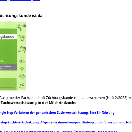
üchtungskunde ist da!
 Ausgabe der Fachzeitschrift Züchtungskunde ist jetzt erschienen (Heft 2/2023)
z
-Zuchtwertschätzung in der Milchrindzucht
ingle-Step Verfahren der genomischen Zuchtwertschätzung: Eine Einführung
e-step-Zuchtwertschätzung: Allgemeine Anmerkungen, Hintergrundinformation und Not
te des Single-Step Routineverfahrens im Deutsch-Österreichisch-Tschechischen