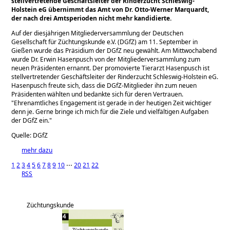
stellvertretende Geschäftsleiter der Rinderzucht Schleswig-
Holstein eG übernimmt das Amt von Dr. Otto-Werner Marquardt,
der nach drei Amtsperioden nicht mehr kandidierte.
Auf der diesjährigen Mitgliederversammlung der Deutschen
Gesellschaft für Züchtungskunde e.V. (DGfZ) am 11. September in
Gießen wurde das Präsidium der DGfZ neu gewählt. Am Mittwochabend
wurde Dr. Erwin Hasenpusch von der Mitgliederversammlung zum
neuen Präsidenten ernannt. Der promovierte Tierarzt Hasenpusch ist
stellvertretender Geschäftsleiter der Rinderzucht Schleswig-Holstein eG.
Hasenpusch freute sich, dass die DGfZ-Mitglieder ihn zum neuen
Präsidenten wählten und bedankte sich für deren Vertrauen.
Ehrenamtliches Engagement ist gerade in der heutigen Zeit wichtiger
denn je. Gerne bringe ich mich für die Ziele und vielfältigen Aufgaben
der DGfZ ein.
Quelle: DGfZ
mehr dazu
1
2
3
4
5
6
7
8
9
10
⋅⋅⋅
20
21
22
RSS
Züchtungskunde