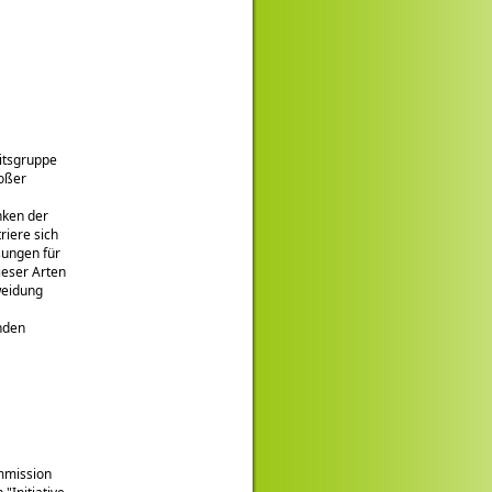
itsgruppe
roßer
nken der
riere sich
sungen für
ieser Arten
weidung
nden
mmission