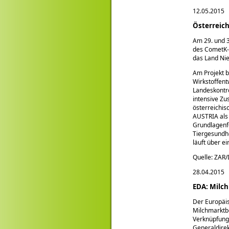
12.05.2015
Österreich
Am 29. und 3
des CometK-
das Land Nie
Am Projekt b
Wirkstoffent
Landeskontro
intensive Zu
österreichi
AUSTRIA als 
Grundlagenfo
Tiergesundh
läuft über ei
Quelle: ZAR
28.04.2015
EDA: Milc
Der Europäis
Milchmarktbe
Verknüpfunge
Generaldirek