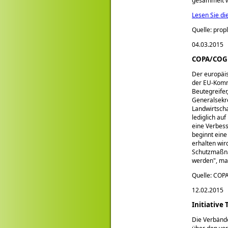
gesammelt we
Lesen Sie di
Quelle: prop
04.03.2015
COPA/COGEC
Der europäi
der EU-Kommi
Beutegreifer
Generalsekr
Landwirtscha
lediglich au
eine Verbess
beginnt eine
erhalten wir
Schutzmaßna
werden
, ma
Quelle: CO
12.02.2015
Initiative
Die Verbänd