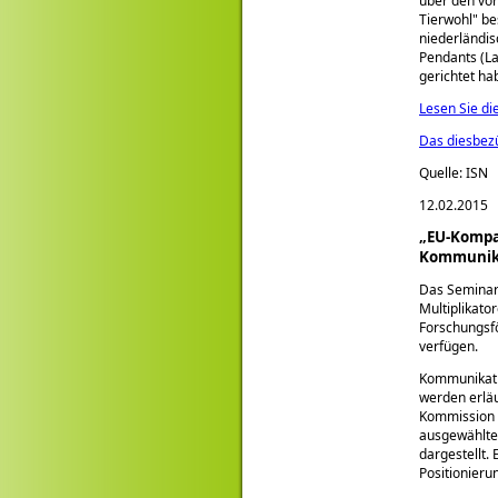
über den vor
Tierwohl
bes
niederländis
Pendants (L
gerichtet ha
Lesen Sie di
Das diesbezü
Quelle: ISN
12.02.2015
„EU-Kompak
Kommunikat
Das Seminar 
Multiplikato
Forschungsf
verfügen.
Kommunikatio
werden erlä
Kommission 
ausgewählte
dargestellt.
Positionie