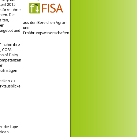
pril 2015
stärker ihrer
nten. Die
alten,
aus den Bereichen Agrar-
ter
und
 Angebot und
Ernährungswissenschaften
nahm ihre
), COPA-
on of Dairy
 Kompetenzen
er
rzfristigen
stiken zu
rktausblicke
er die Lupe
oiden