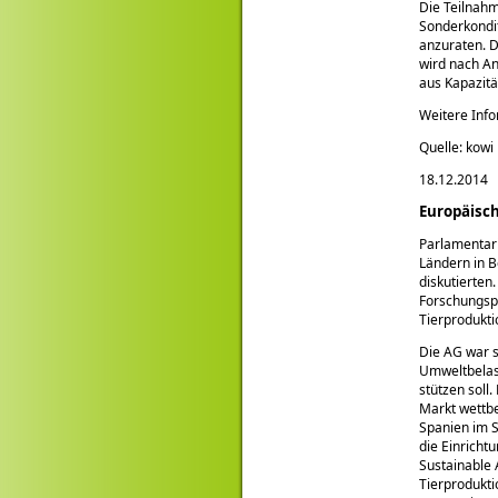
Die Teilnahm
Sonderkondit
anzuraten. 
wird nach An
aus Kapazitä
Weitere Inf
Quelle: kowi
18.12.2014
Europäisch
Parlamentari
Ländern in B
diskutierten
Forschungspr
Tierprodukti
Die AG war s
Umweltbelast
stützen soll
Markt wettbe
Spanien im 
die Einricht
Sustainable 
Tierprodukti