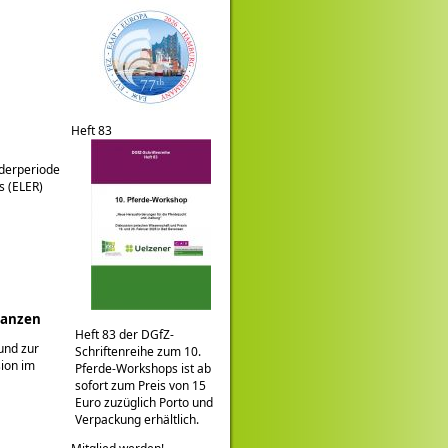
Heft 83
derperiode
s (ELER)
lanzen
Heft 83 der DGfZ-
und zur
Schriftenreihe zum 10.
sion im
Pferde-Workshops ist ab
sofort zum Preis von 15
Euro zuzüglich Porto und
Verpackung erhältlich.