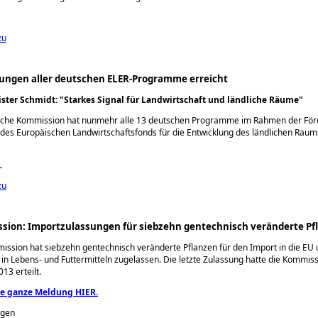
zu
ngen aller deutschen ELER-Programme erreicht
ster Schmidt:
Starkes Signal für Landwirtschaft und ländliche Räume
sche Kommission hat nunmehr alle 13 deutschen Programme im Rahmen der För
des Europäischen Landwirtschaftsfonds für die Entwicklung des ländlichen Raum
L
zu
sion: Importzulassungen für siebzehn gentechnisch veränderte Pf
ssion hat siebzehn gentechnisch veränderte Pflanzen für den Import in die EU 
n Lebens- und Futtermitteln zugelassen. Die letzte Zulassung hatte die Kommis
3 erteilt.
ie ganze Meldung HIER.
sgen