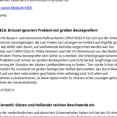
rden, teilte die EU-Kommission in Brüssel mit.
e ganze Meldung HIER.
lanta
A: Brüssel ignoriert Problem mit großen Beutegreifern
sche Bauern- und Genossenschaftsverband COPA/COGECA hat sich aus der Arbe
ssion zurückgezogen, die zum Finden von Lösungen im Hinblick auf Angriffe g
, wie Wölfe oder Bären, auf viehhaltende Betriebe eingerichtet worden war. Der
etär von COPA/COGECA, Pekka Pesonen, warf der EU-Kommission vor, den Bede
ft beim Thema Beutegreifer kein Gehör zu schenken. Die Arbeitsgruppe konzent
f Praktiken zum Schutz vor großen Beutegreifern und nicht darauf, langfristige Lö
erung der Situation der lokalen Landbevölkerung zu finden.
Der starke Schutz d
 Gefahr für Grünland mit großer biologischer Vielfalt darzustellen, das durch Be
d und von dem viele andere geschützte Arten abhängig sind. Sich allein auf
hmen zu konzentrieren, ist keine Option mehr. Es müssen echte Lösungen gefu
hnte der Generalsekretär.
PA/COGECA
 Tierwohl: Dänen und Holländer reichen Beschwerde ein
e der niederländischen und dänischen Schweinehalter haben sich bei der EU-Ko