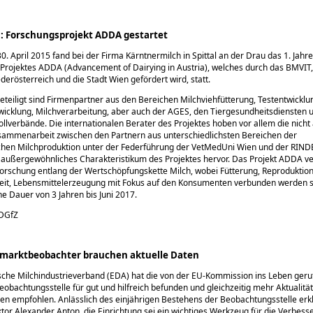
: Forschungsprojekt ADDA gestartet
0. April 2015 fand bei der Firma Kärntnermilch in Spittal an der Drau das 1. Jah
Projektes ADDA (Advancement of Dairying in Austria), welches durch das BMVIT
derösterreich und die Stadt Wien gefördert wird, statt.
eteiligt sind Firmenpartner aus den Bereichen Milchviehfütterung, Testentwicklu
wicklung, Milchverarbeitung, aber auch der AGES, den Tiergesundheitsdiensten 
llverbände. Die internationalen Berater des Projektes hoben vor allem die nicht 
sammenarbeit zwischen den Partnern aus unterschiedlichsten Bereichen der
schen Milchproduktion unter der Federführung der VetMedUni Wien und der RI
außergewöhnliches Charakteristikum des Projektes hervor. Das Projekt ADDA ve
rschung entlang der Wertschöpfungskette Milch, wobei Fütterung, Reproduktion
eit, Lebensmittelerzeugung mit Fokus auf den Konsumenten verbunden werden so
ne Dauer von 3 Jahren bis Juni 2017.
/DGfZ
hmarktbeobachter brauchen aktuelle Daten
che Milchindustrieverband (EDA) hat die von der EU-Kommission ins Leben ger
obachtungsstelle für gut und hilfreich befunden und gleichzeitig mehr Aktualitä
n empfohlen. Anlässlich des einjährigen Bestehens der Beobachtungsstelle erk
tor Alexander Anton, die Einrichtung sei ein wichtiges Werkzeug für die Verbess