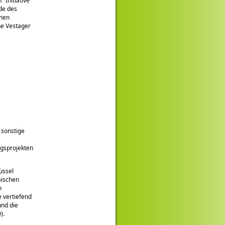
en
Initiative
de des
chen
e Vestager
 sonstige
gsprojekten
üssel
äischen
n
 vertiefend
und die
).