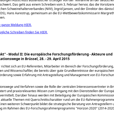
läufigen Ausschluss ausländischer Erzeuger von der Teilnahme an der deutsch
chwert. Das geht aus einem Schreiben vom 3. Februar hervor, das die Vorsitzen
chen Schweinehalterverbandes (NVV), Ingrid Jansen, und der Direktor des dänis
aDS), Hans Aarestrup, gemeinsam an die EU-Wettbewerbskommissarin Margreth
ben.
e ganze Meldung HIER.
gliche Schreiben finden Sie HIER.
t" - Modul II: Die europäische Forschungsförderung - Akteure und
ionswege in Brüssel, 28. - 29. April 2015
richtet sich an EU-Referenten, Mitarbeiter im Bereich der Forschungsförderung,
ren und Wissenschaftler, die bereits über gute Grundkenntnisse der europäischen
örderung sowie Erfahrung mit Antragstellung und Management von EU-Forschun
nswege und Verfahren sowie die Rolle der zentralen Interessensvertreter in Br
utert und praxisrelevantes Wissen zum Umgang mit den Dienststellen der Europ
vermittelt. Darüber hinaus werden mit Beteiligung der Europäischen Kommissio
 aktuelle Themen mit Querschnittscharakter rund um die EU-Rahmenprogramme
 Einen weiteren Schwerpunkt bildet die strategische Beratung von Antragstellern 
rung im Rahmen des EU-Forschungsrahmenprogramms
Horizon 2020
(2014-2020