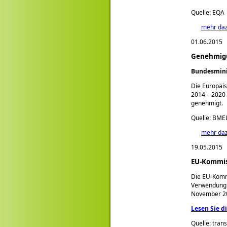
Quelle: EQA
mehr da
01.06.2015
Genehmigu
Bundesmini
Die Europäi
2014 – 2020 
genehmigt.
Quelle: BME
mehr da
19.05.2015
EU-Kommis
Die EU-Kommi
Verwendung i
November 201
Lesen Sie d
Quelle: tran