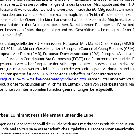
ansparenz. Dies sei vor allem angesichts des Endes der Milchquote seit dem 1. A
 die Zukunft wäre es aber wünschenswert, wenn sich die EU-Mitgliedstaaten noch 
st würden und nationale Milchmarkdaten möglichst in
Echtzeit
bereitstellen kön
ienststelle der Generaldirektion Landwirtschaft sollte zudem die Möglichkeit erh
hmarktdaten in ihre Arbeit einzubeziehen. Damit könnten Erzeuger und Verarbei
en besser den Entwicklungen folgen und ihre Geschäftsentscheidungen stärker
npassen. AgE
obachtungsstelle der EU-Kommission
European Milk Market Observatory (MMO)
.04.2014 auf. Mit den Gesellschaftern European Council of Young Farmers (CEJA
pean Milk Board (EMB), European Dairy Association (EDA), European Associati
lait), European Coordination Via Campesina (ECVC) und Eurocommerce sind die
gesamten Wertschöpfungskette der Milch repräsentiert. Es werden Daten divers
ler Quellen ausgewertet. Ziel ist es, durch die Verbreitung von Marktdaten und ku
r Transparenz für den EU-Milchsektor zu schaffen. Auf der Internetseite
/agriculture/milk-market-observatory/index_en.htm
werden unter anderem Stati
Produktionsentwicklungen am Milchmarkt, Entwicklungen von Lagerbeständen, Ma
erichte von internationalen Forschungseinrichtungen bereitgestellt.
ben: EU nimmt Pestizide erneut unter die Lupe
en das Bienensterben will die EU die Wirkung umstrittener Pestizide erneut unt
Ende Mai sollten neue wissenschaftliche Ergebnisse zu sogenannten Neonicotin