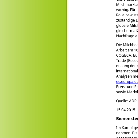
Milchmarkttr
wichtig. Für
Rolle bewus
zuständige D
globale Milc
gleichermaß
Nachfrage a
Die Milchbe
Arbeit am 16
COGECA, Euro
Trade (Euco
entlang der 
internationa
Analysen meh
ec.europa.eu
Preis- und 
sowie Marktb
Quelle: ADR
15.04.2015
Bienenster
Im Kampf geg
nehmen. Bis 