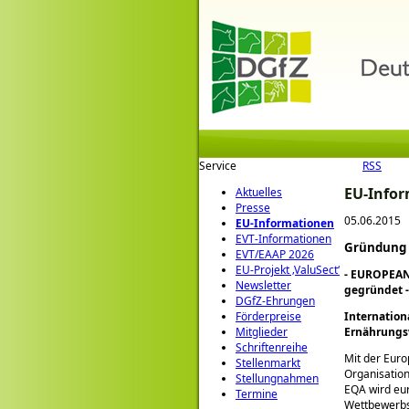
Service
RSS
EU-Info
Aktuelles
Presse
05.06.2015
EU-Informationen
EVT-Informationen
Gründung 
EVT/EAAP 2026
EU-Projekt ‚ValuSect‘
- EUROPEAN
Newsletter
gegründet -
DGfZ-Ehrungen
Internation
Förderpreise
Ernährungs
Mitglieder
Schriftenreihe
Mit der Euro
Stellenmarkt
Organisation
Stellungnahmen
EQA wird eur
Termine
Wettbewerbsf