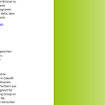
n Brüssel zu
bend
Programm
dafür, dass
kann.
gen
n
opäischen
zu
n
ierte
 in Zukunft
lisierten
 Partnern aus
reich für
ing Group on
 die
 tierischen