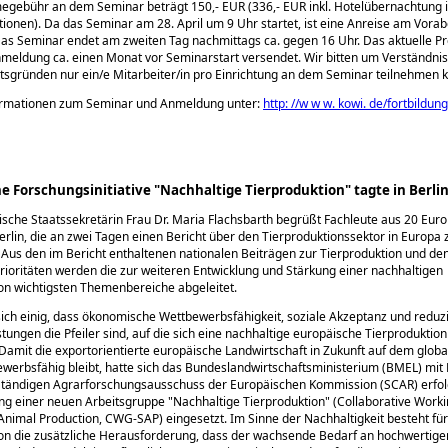
egebühr an dem Seminar beträgt 150,- EUR (336,- EUR inkl. Hotelübernachtung i
ionen). Da das Seminar am 28. April um 9 Uhr startet, ist eine Anreise am Vora
Das Seminar endet am zweiten Tag nachmittags ca. gegen 16 Uhr. Das aktuelle 
meldung ca. einen Monat vor Seminarstart versendet. Wir bitten um Verständnis 
tsgründen nur ein/e Mitarbeiter/in pro Einrichtung an dem Seminar teilnehmen 
ormationen zum Seminar und Anmeldung unter:
http: //w w w. kowi. de/fortbildun
e Forschungsinitiative "Nachhaltige Tierproduktion" tagte in Berli
sche Staatssekretärin Frau Dr. Maria Flachsbarth begrüßt Fachleute aus 20 Eur
erlin, die an zwei Tagen einen Bericht über den Tierproduktionssektor in Europa 
. Aus den im Bericht enthaltenen nationalen Beiträgen zur Tierproduktion und de
ioritäten werden die zur weiteren Entwicklung und Stärkung einer nachhaltigen
on wichtigsten Themenbereiche abgeleitet.
ich einig, dass ökonomische Wettbewerbsfähigkeit, soziale Akzeptanz und reduz
ungen die Pfeiler sind, auf die sich eine nachhaltige europäische Tierproduktion
. Damit die exportorientierte europäische Landwirtschaft in Zukunft auf dem globa
werbsfähig bleibt, hatte sich das Bundeslandwirtschaftsministerium (BMEL) mit
Ständigen Agrarforschungsausschuss der Europäischen Kommission (SCAR) erfolg
ung einer neuen Arbeitsgruppe
Nachhaltige Tierproduktion
(Collaborative Work
Animal Production, CWG-SAP) eingesetzt. Im Sinne der Nachhaltigkeit besteht für
on die zusätzliche Herausforderung, dass der wachsende Bedarf an hochwertigen