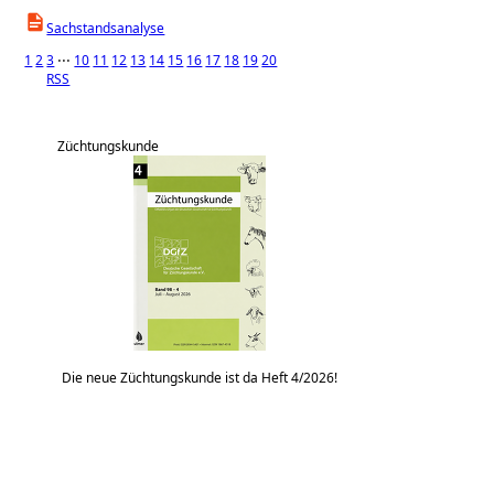
Sachstandsanalyse
1
2
3
⋅⋅⋅
10
11
12
13
14
15
16
17
18
19
20
RSS
Züchtungskunde
Die neue Züchtungskunde ist da Heft 4/2026!