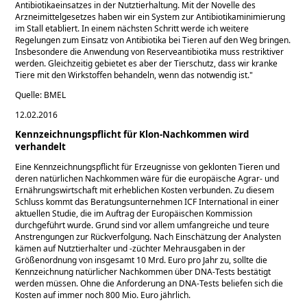
Antibiotikaeinsatzes in der Nutztierhaltung. Mit der Novelle des
Arzneimittelgesetzes haben wir ein System zur Antibiotikaminimierung
im Stall etabliert. In einem nächsten Schritt werde ich weitere
Regelungen zum Einsatz von Antibiotika bei Tieren auf den Weg bringen.
Insbesondere die Anwendung von Reserveantibiotika muss restriktiver
werden. Gleichzeitig gebietet es aber der Tierschutz, dass wir kranke
Tiere mit den Wirkstoffen behandeln, wenn das notwendig ist.
Quelle: BMEL
12.02.2016
Kennzeichnungspflicht für Klon-Nachkommen wird
verhandelt
Eine Kennzeichnungspflicht für Erzeugnisse von geklonten Tieren und
deren natürlichen Nachkommen wäre für die europäische Agrar- und
Ernährungswirtschaft mit erheblichen Kosten verbunden. Zu diesem
Schluss kommt das Beratungsunternehmen ICF International in einer
aktuellen Studie, die im Auftrag der Europäischen Kommission
durchgeführt wurde. Grund sind vor allem umfangreiche und teure
Anstrengungen zur Rückverfolgung. Nach Einschätzung der Analysten
kämen auf Nutztierhalter und -züchter Mehrausgaben in der
Größenordnung von insgesamt 10 Mrd. Euro pro Jahr zu, sollte die
Kennzeichnung natürlicher Nachkommen über DNA-Tests bestätigt
werden müssen. Ohne die Anforderung an DNA-Tests beliefen sich die
Kosten auf immer noch 800 Mio. Euro jährlich.