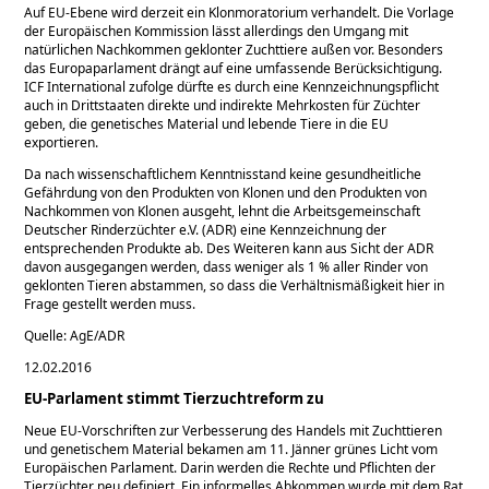
Auf EU-Ebene wird derzeit ein Klonmoratorium verhandelt. Die Vorlage
der Europäischen Kommission lässt allerdings den Umgang mit
natürlichen Nachkommen geklonter Zuchttiere außen vor. Besonders
das Europaparlament drängt auf eine umfassende Berücksichtigung.
ICF International zufolge dürfte es durch eine Kennzeichnungspflicht
auch in Drittstaaten direkte und indirekte Mehrkosten für Züchter
geben, die genetisches Material und lebende Tiere in die EU
exportieren.
Da nach wissenschaftlichem Kenntnisstand keine gesundheitliche
Gefährdung von den Produkten von Klonen und den Produkten von
Nachkommen von Klonen ausgeht, lehnt die Arbeitsgemeinschaft
Deutscher Rinderzüchter e.V. (ADR) eine Kennzeichnung der
entsprechenden Produkte ab. Des Weiteren kann aus Sicht der ADR
davon ausgegangen werden, dass weniger als 1 % aller Rinder von
geklonten Tieren abstammen, so dass die Verhältnismäßigkeit hier in
Frage gestellt werden muss.
Quelle: AgE/ADR
12.02.2016
EU-Parlament stimmt Tierzuchtreform zu
Neue EU-Vorschriften zur Verbesserung des Handels mit Zuchttieren
und genetischem Material bekamen am 11. Jänner grünes Licht vom
Europäischen Parlament. Darin werden die Rechte und Pflichten der
Tierzüchter neu definiert. Ein informelles Abkommen wurde mit dem Rat