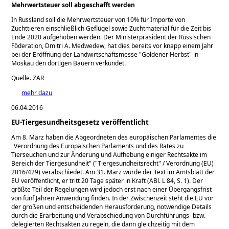
Mehrwertsteuer soll abgeschafft werden
In Russland soll die Mehrwertsteuer von 10% für Importe von
Zuchttieren einschließlich Geflügel sowie Zuchtmaterial für die Zeit bis
Ende 2020 aufgehoben werden. Der Ministerpräsident der Russischen
Föderation, Dmitri A. Medwedew, hat dies bereits vor knapp einem Jahr
bei der Eröffnung der Landwirtschaftsmesse
Goldener Herbst
in
Moskau den dortigen Bauern verkündet.
Quelle. ZAR
mehr dazu
06.04.2016
EU-Tiergesundheitsgesetz veröffentlicht
Am 8. März haben die Abgeordneten des europäischen Parlamentes die
Verordnung des Europäischen Parlaments und des Rates zu
Tierseuchen und zur Änderung und Aufhebung einiger Rechtsakte im
Bereich der Tiergesundheit
(
Tiergesundheitsrecht
/ Verordnung (EU)
2016/429) verabschiedet. Am 31. März wurde der Text im Amtsblatt der
EU veröffentlicht, er tritt 20 Tage später in Kraft (ABl. L 84, S. 1). Der
größte Teil der Regelungen wird jedoch erst nach einer Übergangsfrist
von fünf Jahren Anwendung finden. In der Zwischenzeit steht die EU vor
der großen und entscheidenden Herausforderung, notwendige Details
durch die Erarbeitung und Verabschiedung von Durchführungs- bzw.
delegierten Rechtsakten zu regeln, die dann gleichzeitig mit dem