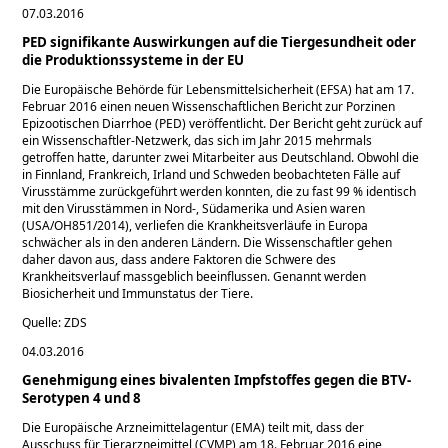
07.03.2016
PED signifikante Auswirkungen auf die Tiergesundheit oder
die Produktionssysteme in der EU
Die Europäische Behörde für Lebensmittelsicherheit (EFSA) hat am 17.
Februar 2016 einen neuen Wissenschaftlichen Bericht zur Porzinen
Epizootischen Diarrhoe (PED) veröffentlicht. Der Bericht geht zurück auf
ein Wissenschaftler-Netzwerk, das sich im Jahr 2015 mehrmals
getroffen hatte, darunter zwei Mitarbeiter aus Deutschland. Obwohl die
in Finnland, Frankreich, Irland und Schweden beobachteten Fälle auf
Virusstämme zurückgeführt werden konnten, die zu fast 99 % identisch
mit den Virusstämmen in Nord-, Südamerika und Asien waren
(USA/OH851/2014), verliefen die Krankheitsverläufe in Europa
schwächer als in den anderen Ländern. Die Wissenschaftler gehen
daher davon aus, dass andere Faktoren die Schwere des
Krankheitsverlauf massgeblich beeinflussen. Genannt werden
Biosicherheit und Immunstatus der Tiere.
Quelle: ZDS
04.03.2016
Genehmigung eines bivalenten Impfstoffes gegen die BTV-
Serotypen 4 und 8
Die Europäische Arzneimittelagentur (EMA) teilt mit, dass der
Ausschuss für Tierarzneimittel (CVMP) am 18. Februar 2016 eine