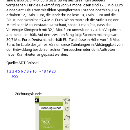
sind knapp 62,8 Mio. Euro (bzw. 39 %) des gesamten Budgets
vorgesehen. Für die Bekämpfung von Salmonellosen sind 17,3 Mio. Euro
eingeplant. Die Transmissiblen Spongiformen Enzephalopathien (TSE)
erhalten 12,1 Mio. Euro, die Rinderbrucellose 10,3 Mio. Euro und die
Blauzungenkrankheit 7,4 Mio. Euro. Wenn man sich die Aufteilung der
Mittel nach Mitgliedstaaten anschaut, so stellt man fest, dass das
Vereinigte Königreich mit 32,1 Mio. Euro unverändert zu den Vorjahren
am meisten erhält. Auf dem zweiten Rang folgt Spanien mit insgesamt
30,7 Mio. Euro. Deutschland erhält EU-Zuschüsse in Höhe von 1,6 Mio.
Euro. Im Laufe des Jahres können diese Zuteilungen in Abhängigkeit von
der Entwicklung bei den einzelnen Tierseuchen oder dem Auftreten
neuer Krankheiten angepasst werden.
Quelle: ADT Brüssel
1
2
3
4
5
6
7
8
9
10
⋅⋅⋅
18
19
20
RSS
Züchtungskunde