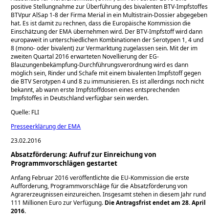
positive Stellungnahme zur Überführung des bivalenten BTV-Impfstoffes
BTVpur AlSap 1-8 der Firma Merial in ein Multistrain-Dossier abgegeben
hat. Es ist damit zu rechnen, dass die Europäische Kommission die
Einschätzung der EMA übernehmen wird. Der BTV-Impfstoff wird dann
europaweit in unterschiedlichen Kombinationen der Serotypen 1, 4 und
8 (mono- oder bivalent) zur Vermarktung zugelassen sein. Mit der im
zweiten Quartal 2016 erwarteten Novellierung der EG-
Blauzungenbekämpfung-Durchführungsverordnung wird es dann
möglich sein, Rinder und Schafe mit einem bivalenten Impfstoff gegen
die BTV Serotypen 4 und 8 zu immunisieren. Es ist allerdings noch nicht
bekannt, ab wann erste Impfstoffdosen eines entsprechenden
Impfstoffes in Deutschland verfügbar sein werden.
Quelle: FLI
Presseerklärung der EMA
23.02.2016
Absatzförderung: Aufruf zur Einreichung von
Programmvorschlägen gestartet
Anfang Februar 2016 veröffentlichte die EU-Kommission die erste
Aufforderung, Programmvorschläge für die Absatzförderung von
Agrarerzeugnissen einzureichen. Insgesamt stehen in diesem Jahr rund
111 Millionen Euro zur Verfügung.
Die Antragsfrist endet am 28. April
2016.