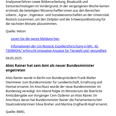
Analyseverfahren sowie Bildverarbeitung, Bioakustik und
Sensortechnologien im Vordergrund. In der vergangenen Woche kamen
erstmals die beteiligten Wissenschaftler:innen aus den Bereichen
Lebens-, Agrar-, Ingenieur- und Sozialwissenschaften an der Universität
Rostock zusammen, um den Zeitplan und die Schwerpunktsetzung für
die nächsten Monate abzustimmen.
Quelle: Vetion
Lesen Sie die ganze Meldung hier.
Infomationen der Uni Rostock: Exzellenzforschung in MV: „KI-
TIERWOHL“ erforscht innovative Ansätze für Tierwohl und -gesundheit
09.05.2025
Alois Rainer hat sein Amt als neuer Bundesminister
angetreten
Alois Rainer wurde in Berlin von Bundespräsident Frank-Walter
Steinmeier zum Bundesminister für Landwirtschaft, Ernährung und
Heimat ernannt. Im Anschluss wurde der neue Bundesminister im
Bundestag vereidigt. Am Abend folgte im Ministerium die feierliche
Amtsübergabe von Vorgänger Cem Özdemir an Alois Rainer. Im
Anschluss daran hat Bundesminister Rainer die Parlamentarischen
Staatssekretärinnen Silvia Breher und Martina Englhardt-Kopf ernannt.
Quelle: BMEL