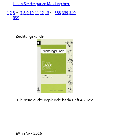
Lesen Sie die ganze Meldung hier.
1
2
3
⋅⋅⋅
7
8
9
10
11
12
13
⋅⋅⋅
338
339
340
RSS
Züchtungskunde
Die neue Züchtungskunde ist da Heft 4/2026!
EVT/EAAP 2026