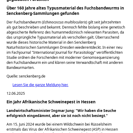
Über 160 Jahre altes Typusmaterial des Fuchsbandwurms in
Senckenberg-Sammlungen gefunden
Der Fuchsbandwurm (
Echinococcus multilocularis
) gilt seit Jahrzehnten
als gut beschrieben und bekannt. Dennoch fehlte bislang eine genetisch
abgesicherte Referenz des humanmedizinisch relevanten Parasiten, da
das ursprüngliche Typusmaterial als verschollen galt. Überraschend
wurde dieses historische Material in den Senckenberg
Naturhistorischen Sammlungen Dresden wiederentdeckt. In einer neu
im Fachjournal
International Journal for Parasitology
veröffentlichten
Studie ordnen die Forschenden mit moderner Genomsequenzierung
den Fuchsbandwurm ein und klären seine Verwandtschaft mit anderen
Bandwurmarten.
Quelle: senckenberg.de
Lesen Sie die ganze Meldung hier.
12.06.2025
Ein Jahr Afrikanische Schweinepest in Hessen
Landwirtschaftsminister Ingmar Jung:
Wir haben die Seuche
erfolgreich eingedämmt, aber sie ist noch nicht besiegt.
Am 15. Juni 2024 wurde bei einem Wildschwein bei Rüsselsheim
erstmals das Virus der Afrikanischen Schweinepest (ASP) in Hessen