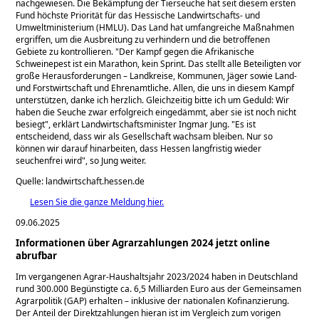
nachgewiesen. Die Bekämpfung der Tierseuche hat seit diesem ersten
Fund höchste Priorität für das Hessische Landwirtschafts- und
Umweltministerium (HMLU). Das Land hat umfangreiche Maßnahmen
ergriffen, um die Ausbreitung zu verhindern und die betroffenen
Gebiete zu kontrollieren.
Der Kampf gegen die Afrikanische
Schweinepest ist ein Marathon, kein Sprint. Das stellt alle Beteiligten vor
große Herausforderungen – Landkreise, Kommunen, Jäger sowie Land-
und Forstwirtschaft und Ehrenamtliche. Allen, die uns in diesem Kampf
unterstützen, danke ich herzlich. Gleichzeitig bitte ich um Geduld: Wir
haben die Seuche zwar erfolgreich eingedämmt, aber sie ist noch nicht
besiegt
, erklärt Landwirtschaftsminister Ingmar Jung.
Es ist
entscheidend, dass wir als Gesellschaft wachsam bleiben. Nur so
können wir darauf hinarbeiten, dass Hessen langfristig wieder
seuchenfrei wird
, so Jung weiter.
Quelle: landwirtschaft.hessen.de
Lesen Sie die ganze Meldung hier.
09.06.2025
Informationen über Agrarzahlungen 2024 jetzt online
abrufbar
Im vergangenen Agrar-Haushaltsjahr 2023/2024 haben in Deutschland
rund 300.000 Begünstigte ca. 6,5 Milliarden Euro aus der Gemeinsamen
Agrarpolitik (GAP) erhalten – inklusive der nationalen Kofinanzierung.
Der Anteil der Direktzahlungen hieran ist im Vergleich zum vorigen